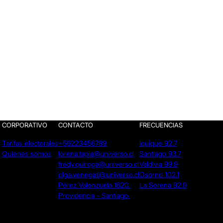
CORPORATIVO
CONTACTO
FRECUENCIAS
Tarifas electorales
+56223456789
Iquique 92.7
Quienes somos
lorena.tapia@universo.cl
Santiago 93.7
fredy.quiroga@universo.cl
Valdivia 99.9
olga.venegas@universo.cl
Osorno 102.1
Pérez Valenzuela 1620.
La Serena 92.9
Providencia - Santiago.