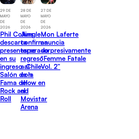
29 DE
28 DE
27 DE
MAYO
MAYO
MAYO
DE
DE
DE
2026
2026
2026
Phil Collins
Jungle
Mon Laferte
descarta
confirma
anuncia
presentarse
esperado
sorpresivamente
en su
regreso
“Femme Fatale
ingreso al
a Chile
Vol. 2”
Salón de la
con
Fama del
show en
Rock and
el
Roll
Movistar
Arena