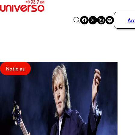
Ac
Actualidad
Música
Programas
Podcasts
Destacados
Noticias