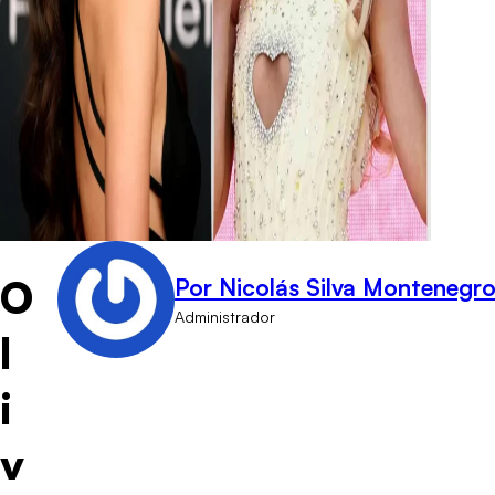
O
Por Nicolás Silva Montenegr
Administrador
l
i
v