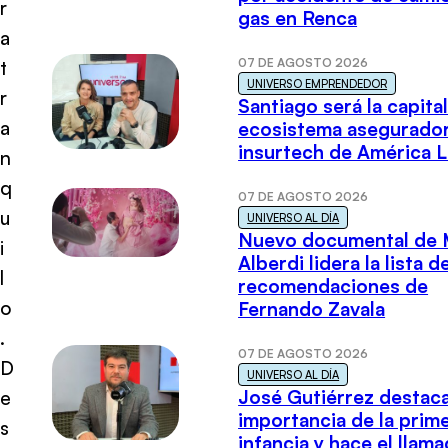
r
gas en Renca
a
07 DE AGOSTO 2026
t
UNIVERSO EMPRENDEDOR
r
Santiago será la capital
a
ecosistema asegurador
insurtech de América L
n
q
07 DE AGOSTO 2026
u
UNIVERSO AL DÍA
Nuevo documental de 
i
Alberdi lidera la lista d
l
recomendaciones de
o
Fernando Zavala
.
07 DE AGOSTO 2026
D
UNIVERSO AL DÍA
José Gutiérrez destaca
e
importancia de la prim
s
infancia y hace el llam