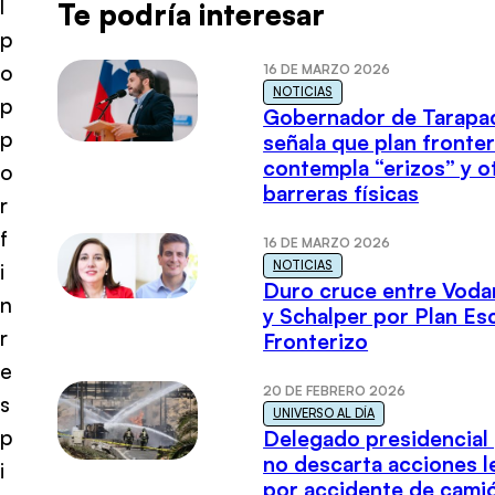
l
Te podría interesar
p
o
16 DE MARZO 2026
NOTICIAS
p
Gobernador de Tarapa
p
señala que plan fronter
contempla “erizos” y o
o
barreras físicas
r
f
16 DE MARZO 2026
NOTICIAS
i
Duro cruce entre Voda
n
y Schalper por Plan E
r
Fronterizo
e
20 DE FEBRERO 2026
s
UNIVERSO AL DÍA
p
Delegado presidencial
no descarta acciones l
i
por accidente de cami