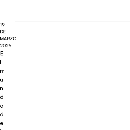
19
DE
MARZO
2026
E
l
m
u
n
d
o
d
e