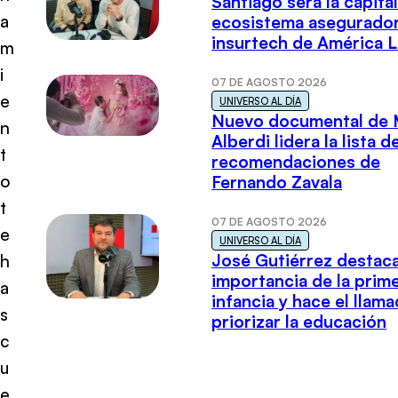
Santiago será la capital
a
ecosistema asegurador
insurtech de América L
m
i
07 DE AGOSTO 2026
e
UNIVERSO AL DÍA
Nuevo documental de 
n
Alberdi lidera la lista d
t
recomendaciones de
o
Fernando Zavala
t
07 DE AGOSTO 2026
e
UNIVERSO AL DÍA
José Gutiérrez destaca
h
importancia de la prim
a
infancia y hace el llam
s
priorizar la educación
c
u
e