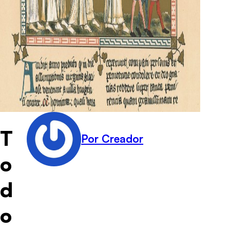
T
Por Creador
o
d
o