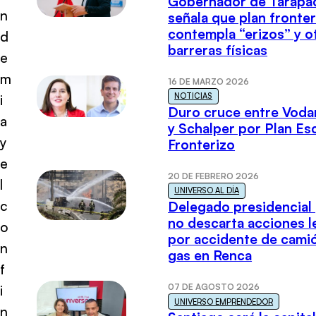
Gobernador de Tarapa
n
señala que plan fronter
contempla “erizos” y o
d
barreras físicas
e
m
16 DE MARZO 2026
NOTICIAS
i
Duro cruce entre Voda
a
y Schalper por Plan E
y
Fronterizo
e
20 DE FEBRERO 2026
l
UNIVERSO AL DÍA
c
Delegado presidencial
no descarta acciones l
o
por accidente de cami
n
gas en Renca
f
07 DE AGOSTO 2026
i
UNIVERSO EMPRENDEDOR
n