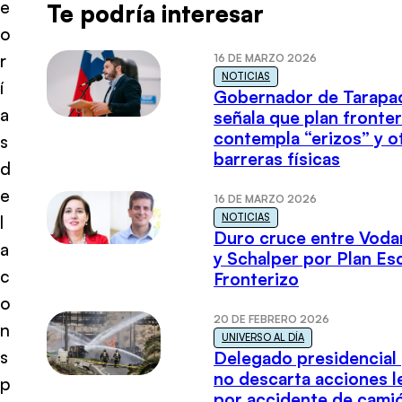
e
Te podría interesar
o
r
16 DE MARZO 2026
NOTICIAS
í
Gobernador de Tarapa
a
señala que plan fronter
contempla “erizos” y o
s
barreras físicas
d
e
16 DE MARZO 2026
NOTICIAS
l
Duro cruce entre Voda
a
y Schalper por Plan E
c
Fronterizo
o
20 DE FEBRERO 2026
n
UNIVERSO AL DÍA
s
Delegado presidencial
no descarta acciones l
p
por accidente de cami