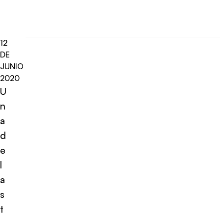
12
DE
JUNIO
2020
U
n
a
d
e
l
a
s
t