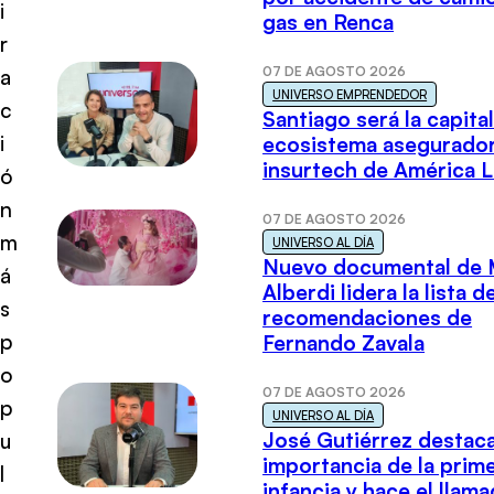
i
gas en Renca
r
07 DE AGOSTO 2026
a
UNIVERSO EMPRENDEDOR
c
Santiago será la capital
i
ecosistema asegurador
insurtech de América L
ó
n
07 DE AGOSTO 2026
m
UNIVERSO AL DÍA
Nuevo documental de 
á
Alberdi lidera la lista d
s
recomendaciones de
p
Fernando Zavala
o
07 DE AGOSTO 2026
p
UNIVERSO AL DÍA
José Gutiérrez destaca
u
importancia de la prim
l
infancia y hace el llam