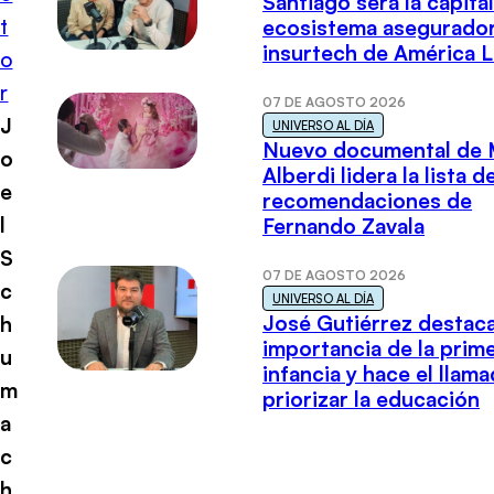
Santiago será la capital
t
ecosistema asegurador
insurtech de América L
o
r
07 DE AGOSTO 2026
J
UNIVERSO AL DÍA
Nuevo documental de 
o
Alberdi lidera la lista d
e
recomendaciones de
l
Fernando Zavala
S
07 DE AGOSTO 2026
c
UNIVERSO AL DÍA
José Gutiérrez destaca
h
importancia de la prim
u
infancia y hace el llam
m
priorizar la educación
a
c
h