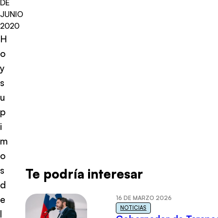
DE
JUNIO
2020
H
o
y
s
u
p
i
m
o
s
Te podría interesar
d
e
16 DE MARZO 2026
NOTICIAS
l