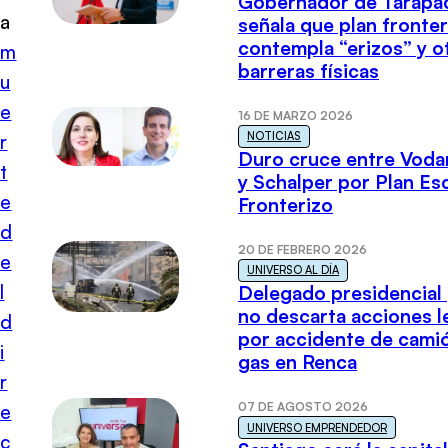
Gobernador de Tarapa
a
señala que plan fronter
contempla “erizos” y o
m
barreras físicas
u
e
16 DE MARZO 2026
NOTICIAS
r
Duro cruce entre Voda
t
y Schalper por Plan E
e
Fronterizo
d
20 DE FEBRERO 2026
e
UNIVERSO AL DÍA
l
Delegado presidencial
no descarta acciones l
d
por accidente de cami
i
gas en Renca
r
07 DE AGOSTO 2026
e
UNIVERSO EMPRENDEDOR
c