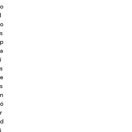
o
l
o
s
p
a
í
s
e
s
n
ó
r
d
i