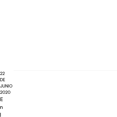
22
DE
JUNIO
2020
E
n
l