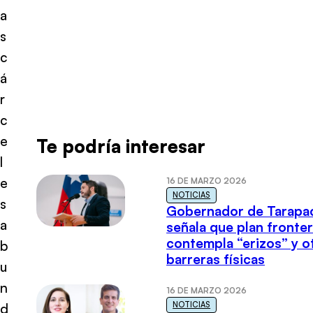
a
s
c
á
r
c
e
Te podría interesar
l
e
16 DE MARZO 2026
NOTICIAS
s
Gobernador de Tarapa
a
señala que plan fronter
contempla “erizos” y o
b
barreras físicas
u
n
16 DE MARZO 2026
NOTICIAS
d