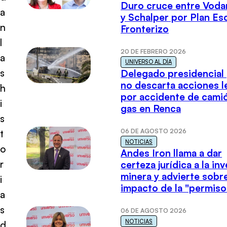
Duro cruce entre Voda
a
y Schalper por Plan E
n
Fronterizo
l
20 DE FEBRERO 2026
a
UNIVERSO AL DÍA
s
Delegado presidencial
no descarta acciones l
h
por accidente de cami
i
gas en Renca
s
06 DE AGOSTO 2026
t
NOTICIAS
o
Andes Iron llama a dar
r
certeza jurídica a la in
minera y advierte sobre
i
impacto de la "permiso
a
s
06 DE AGOSTO 2026
NOTICIAS
d