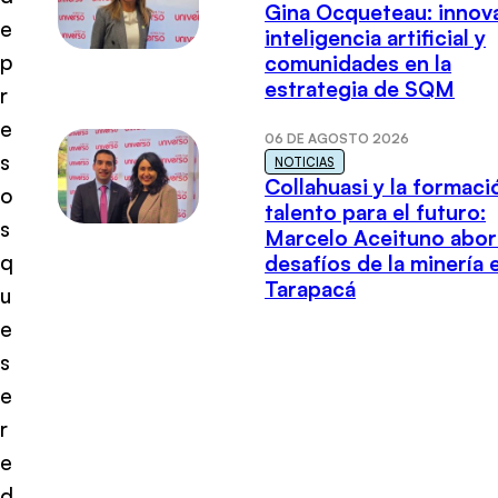
Gina Ocqueteau: innov
e
inteligencia artificial y
p
comunidades en la
estrategia de SQM
r
e
06 DE AGOSTO 2026
s
NOTICIAS
Collahuasi y la formaci
o
talento para el futuro:
s
Marcelo Aceituno abor
q
desafíos de la minería 
Tarapacá
u
e
s
e
r
e
d