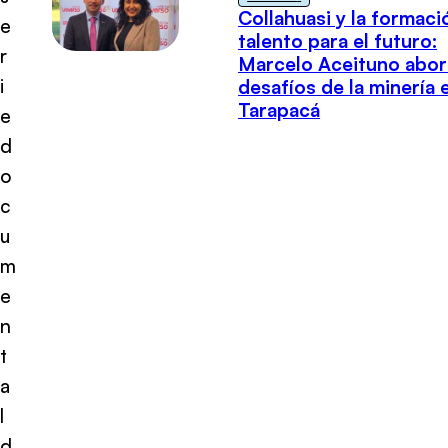
Collahuasi y la formaci
e
talento para el futuro:
r
Marcelo Aceituno abor
i
desafíos de la minería 
Tarapacá
e
d
o
c
u
m
e
n
t
a
l
d