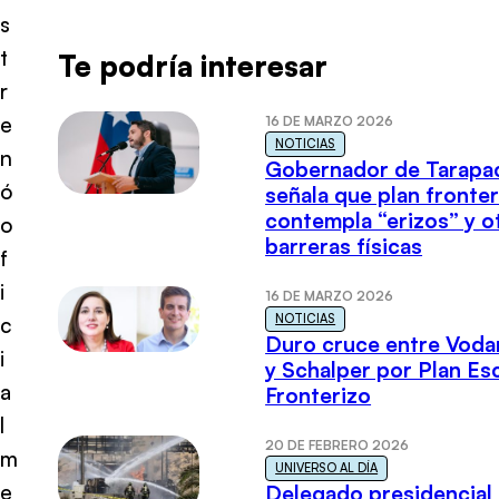
s
t
Te podría interesar
r
e
16 DE MARZO 2026
NOTICIAS
n
Gobernador de Tarapa
ó
señala que plan fronter
contempla “erizos” y o
o
barreras físicas
f
i
16 DE MARZO 2026
NOTICIAS
c
Duro cruce entre Voda
i
y Schalper por Plan E
a
Fronterizo
l
20 DE FEBRERO 2026
m
UNIVERSO AL DÍA
e
Delegado presidencial