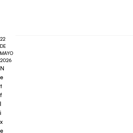
22
DE
MAYO
2026
N
e
t
f
l
i
x
e