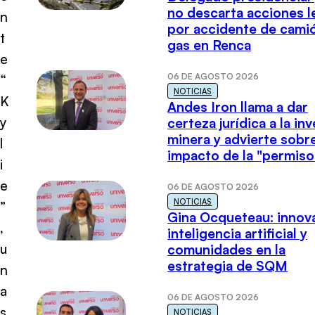
no descarta acciones l
n
por accidente de cami
t
gas en Renca
e
06 DE AGOSTO 2026
“
NOTICIAS
K
Andes Iron llama a dar
y
certeza jurídica a la in
minera y advierte sobre
l
impacto de la "permiso
i
e
06 DE AGOSTO 2026
NOTICIAS
”
Gina Ocqueteau: innov
,
inteligencia artificial y
u
comunidades en la
estrategia de SQM
n
a
06 DE AGOSTO 2026
s
NOTICIAS