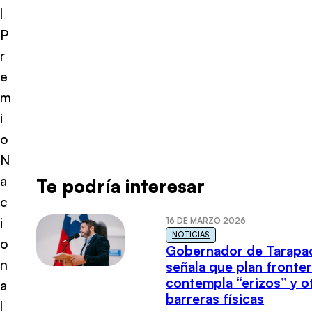
l
P
r
e
m
i
o
N
a
Te podría interesar
c
i
16 DE MARZO 2026
NOTICIAS
o
Gobernador de Tarapa
n
señala que plan fronter
contempla “erizos” y o
a
barreras físicas
l