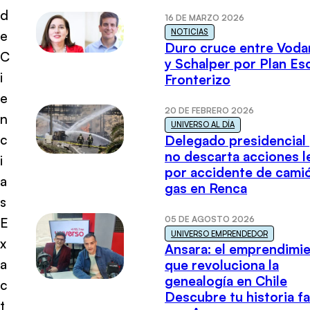
d
16 DE MARZO 2026
NOTICIAS
e
Duro cruce entre Voda
C
y Schalper por Plan E
i
Fronterizo
e
20 DE FEBRERO 2026
n
UNIVERSO AL DÍA
c
Delegado presidencial
no descarta acciones l
i
por accidente de cami
a
gas en Renca
s
05 DE AGOSTO 2026
E
UNIVERSO EMPRENDEDOR
x
Ansara: el emprendimi
a
que revoluciona la
genealogía en Chile
c
Descubre tu historia fa
t