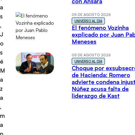
con Ansara
a
05 DE AGOSTO 2026
s
UNIVERSO AL DÍA
,
El fenómeno Vozinha
J
explicado por Juan Pa
Meneses
o
s
05 DE AGOSTO 2026
é
UNIVERSO AL DÍA
Choque por exsubsecr
M
de Hacienda: Romero
a
advierte condena injust
z
Núñez acusa falta de
liderazgo de Kast
a
,
m
a
n