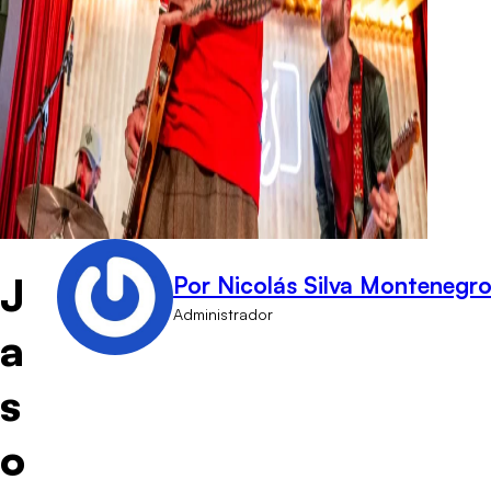
J
Por Nicolás Silva Montenegr
Administrador
a
s
o