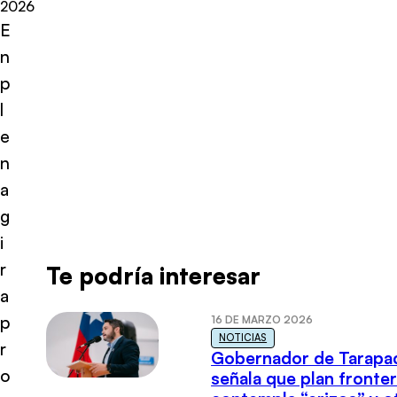
2026
E
n
p
l
e
n
a
g
i
r
Te podría interesar
a
p
16 DE MARZO 2026
NOTICIAS
r
Gobernador de Tarapa
o
señala que plan fronter