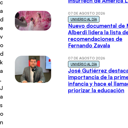
insurtech de América L
c
a
07 DE AGOSTO 2026
d
UNIVERSO AL DÍA
Nuevo documental de 
e
Alberdi lidera la lista d
v
recomendaciones de
o
Fernando Zavala
d
07 DE AGOSTO 2026
k
UNIVERSO AL DÍA
José Gutiérrez destaca
a
importancia de la prim
,
infancia y hace el llam
J
priorizar la educación
a
s
o
n