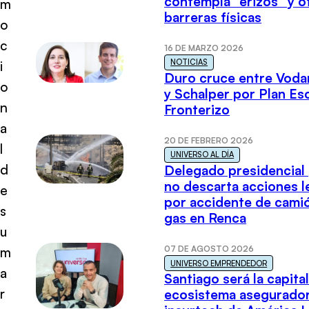
contempla “erizos” y o
m
barreras físicas
o
c
16 DE MARZO 2026
NOTICIAS
i
Duro cruce entre Voda
o
y Schalper por Plan E
n
Fronterizo
a
20 DE FEBRERO 2026
l
UNIVERSO AL DÍA
d
Delegado presidencial
no descarta acciones l
e
por accidente de cami
s
gas en Renca
u
07 DE AGOSTO 2026
m
UNIVERSO EMPRENDEDOR
a
Santiago será la capital
r
ecosistema asegurador