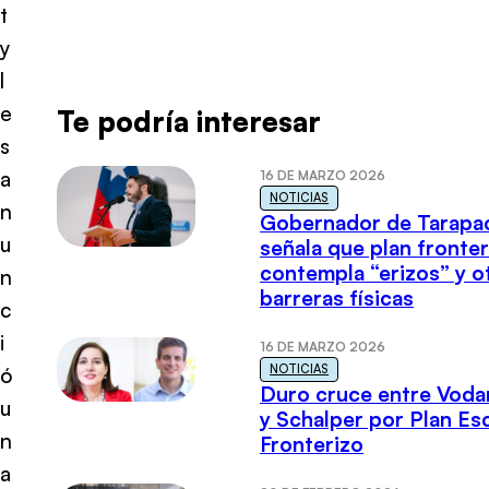
t
y
l
e
Te podría interesar
s
a
16 DE MARZO 2026
NOTICIAS
n
Gobernador de Tarapa
u
señala que plan fronter
contempla “erizos” y o
n
barreras físicas
c
i
16 DE MARZO 2026
NOTICIAS
ó
Duro cruce entre Voda
u
y Schalper por Plan E
n
Fronterizo
a