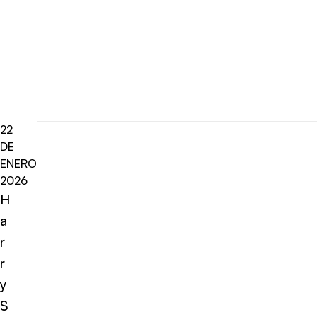
22
DE
ENERO
2026
H
a
r
r
y
S