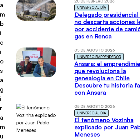
20 DE FEBRERO 2026
a
UNIVERSO AL DÍA
m
Delegado presidencial
no descarta acciones l
b
por accidente de cami
i
gas en Renca
c
05 DE AGOSTO 2026
i
UNIVERSO EMPRENDEDOR
o
Ansara: el emprendimi
s
que revoluciona la
genealogía en Chile
a
Descubre tu historia fa
g
con Ansara
i
05 DE AGOSTO 2026
r
UNIVERSO AL DÍA
a
El fenómeno Vozinha
m
explicado por Juan Pa
Meneses
u