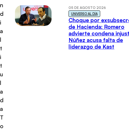
n
05 DE AGOSTO 2026
d
UNIVERSO AL DÍA
Choque por exsubsecr
i
de Hacienda: Romero
a
advierte condena injust
l
Núñez acusa falta de
liderazgo de Kast
t
i
t
u
l
a
d
a
T
o