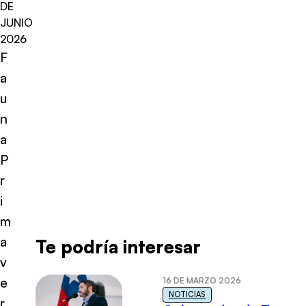
DE
JUNIO
2026
F
a
u
n
a
P
r
i
m
a
Te podría interesar
v
e
16 DE MARZO 2026
NOTICIAS
r