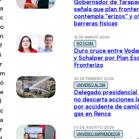
Gobernador de Tarapa
a
señala que plan fronter
contempla “erizos” y o
c
barreras físicas
o
n
16 DE MARZO 2026
NOTICIAS
f
Duro cruce entre Voda
i
y Schalper por Plan E
r
Fronterizo
m
20 DE FEBRERO 2026
ó
UNIVERSO AL DÍA
e
Delegado presidencial
no descarta acciones l
l
por accidente de cami
c
gas en Renca
a
07 DE AGOSTO 2026
r
UNIVERSO EMPRENDEDOR
t