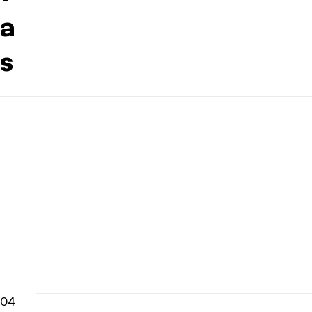
a
s
04