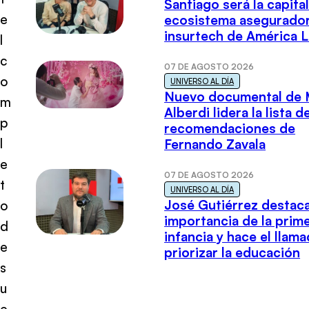
Santiago será la capital
e
ecosistema asegurador
insurtech de América L
l
c
07 DE AGOSTO 2026
o
UNIVERSO AL DÍA
Nuevo documental de 
m
Alberdi lidera la lista d
p
recomendaciones de
l
Fernando Zavala
e
07 DE AGOSTO 2026
t
UNIVERSO AL DÍA
José Gutiérrez destaca
o
importancia de la prim
d
infancia y hace el llam
e
priorizar la educación
s
u
e