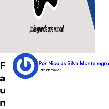
F
Por Nicolás Silva Montenegr
Administrador
a
u
n