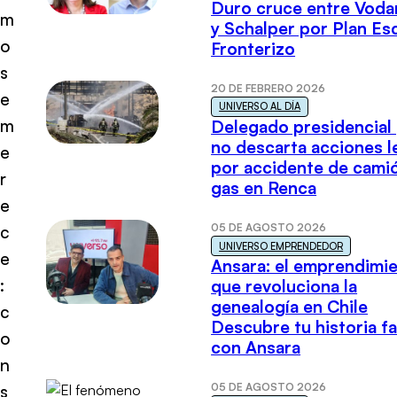
Duro cruce entre Voda
m
y Schalper por Plan E
o
Fronterizo
s
20 DE FEBRERO 2026
e
UNIVERSO AL DÍA
m
Delegado presidencial
no descarta acciones l
e
por accidente de cami
r
gas en Renca
e
05 DE AGOSTO 2026
c
UNIVERSO EMPRENDEDOR
e
Ansara: el emprendimi
:
que revoluciona la
genealogía en Chile
c
Descubre tu historia fa
o
con Ansara
n
05 DE AGOSTO 2026
s