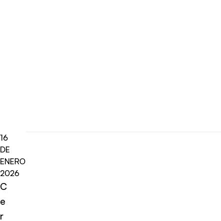
16
DE
ENERO
2026
C
e
r