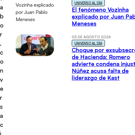
UNIVERSO AL DÍA
a
El fenómeno Vozinha
b
explicado por Juan Pa
Meneses
o
r
05 DE AGOSTO 2026
,
UNIVERSO AL DÍA
Choque por exsubsecr
c
de Hacienda: Romero
o
advierte condena injust
n
Núñez acusa falta de
liderazgo de Kast
v
e
r
s
a
c
i