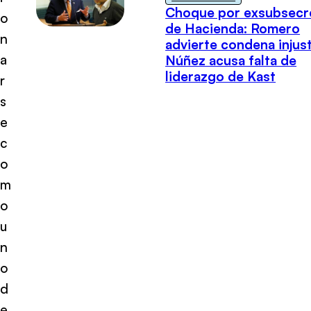
Choque por exsubsecr
o
de Hacienda: Romero
n
advierte condena injust
a
Núñez acusa falta de
liderazgo de Kast
r
s
e
c
o
m
o
u
n
o
d
e