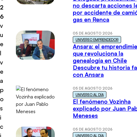
no descarta acciones l
2
por accidente de cami
6
gas en Renca
v
05 DE AGOSTO 2026
u
UNIVERSO EMPRENDEDOR
e
Ansara: el emprendimi
l
que revoluciona la
genealogía en Chile
v
Descubre tu historia fa
e
con Ansara
a
05 DE AGOSTO 2026
p
UNIVERSO AL DÍA
o
El fenómeno Vozinha
s
explicado por Juan Pa
Meneses
i
c
05 DE AGOSTO 2026
i
UNIVERSO AL DÍA