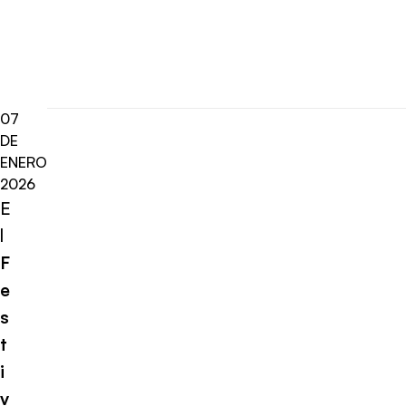
07
DE
ENERO
2026
E
l
F
e
s
t
i
v