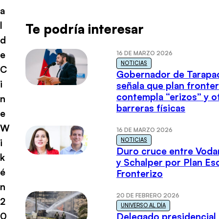
a
l
Te podría interesar
d
e
16 DE MARZO 2026
NOTICIAS
C
Gobernador de Tarapa
i
señala que plan fronter
contempla “erizos” y o
n
barreras físicas
e
W
16 DE MARZO 2026
NOTICIAS
i
Duro cruce entre Voda
k
y Schalper por Plan E
é
Fronterizo
n
20 DE FEBRERO 2026
2
UNIVERSO AL DÍA
0
Delegado presidencial