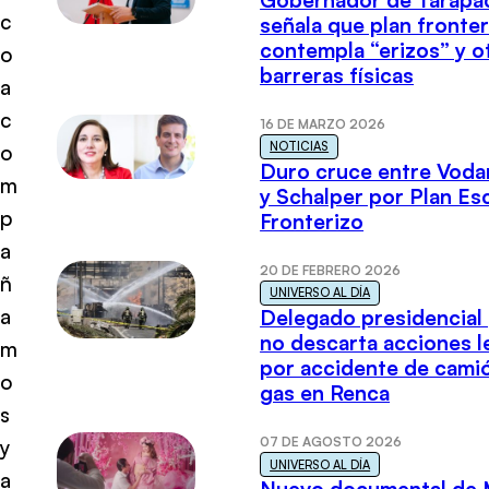
c
señala que plan fronter
contempla “erizos” y o
o
barreras físicas
a
c
16 DE MARZO 2026
NOTICIAS
o
Duro cruce entre Voda
m
y Schalper por Plan E
p
Fronterizo
a
20 DE FEBRERO 2026
ñ
UNIVERSO AL DÍA
a
Delegado presidencial
no descarta acciones l
m
por accidente de cami
o
gas en Renca
s
07 DE AGOSTO 2026
y
UNIVERSO AL DÍA
a