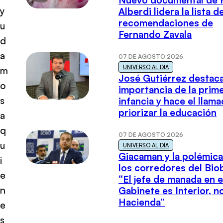
Nuevo documental de 
y
Alberdi lidera la lista d
recomendaciones de
u
Fernando Zavala
d
a
07 DE AGOSTO 2026
UNIVERSO AL DÍA
m
José Gutiérrez destaca
o
importancia de la prim
s
infancia y hace el llam
priorizar la educación
a
q
07 DE AGOSTO 2026
u
UNIVERSO AL DÍA
Giacaman y la polémica
i
los corredores del Biob
e
“El jefe de manada en e
n
Gabinete es Interior, n
Hacienda”
e
s