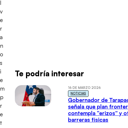
l
v
e
r
a
n
o
s
i
Te podría interesar
e
m
16 DE MARZO 2026
NOTICIAS
p
Gobernador de Tarapa
r
señala que plan fronter
contempla “erizos” y o
e
barreras físicas
t