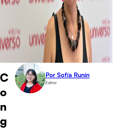
C
Por Sofía Runín
Editor
o
n
g