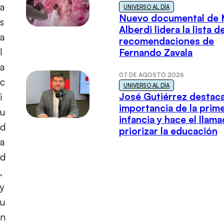
a
UNIVERSO AL DÍA
Nuevo documental de 
s
Alberdi lidera la lista d
a
recomendaciones de
l
Fernando Zavala
a
07 DE AGOSTO 2026
c
UNIVERSO AL DÍA
José Gutiérrez destaca
i
importancia de la prim
u
infancia y hace el llam
d
priorizar la educación
a
d
,
y
u
n