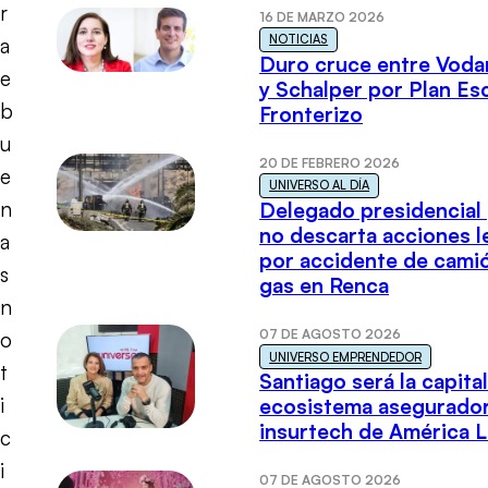
r
16 DE MARZO 2026
NOTICIAS
a
Duro cruce entre Voda
e
y Schalper por Plan E
b
Fronterizo
u
20 DE FEBRERO 2026
e
UNIVERSO AL DÍA
n
Delegado presidencial
no descarta acciones l
a
por accidente de cami
s
gas en Renca
n
07 DE AGOSTO 2026
o
UNIVERSO EMPRENDEDOR
t
Santiago será la capital
i
ecosistema asegurador
insurtech de América L
c
i
07 DE AGOSTO 2026