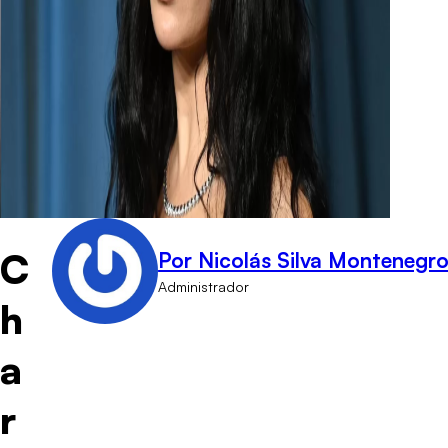
C
Por Nicolás Silva Montenegr
Administrador
h
a
r