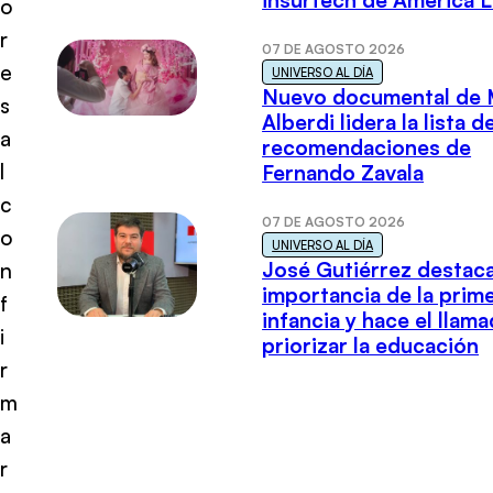
insurtech de América L
o
r
07 DE AGOSTO 2026
e
UNIVERSO AL DÍA
Nuevo documental de 
s
Alberdi lidera la lista d
a
recomendaciones de
l
Fernando Zavala
c
07 DE AGOSTO 2026
o
UNIVERSO AL DÍA
José Gutiérrez destaca
n
importancia de la prim
f
infancia y hace el llam
i
priorizar la educación
r
m
a
r