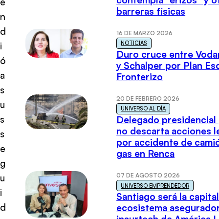
e
barreras físicas
n
d
16 DE MARZO 2026
NOTICIAS
i
Duro cruce entre Voda
ó
y Schalper por Plan E
a
Fronterizo
s
20 DE FEBRERO 2026
u
UNIVERSO AL DÍA
s
Delegado presidencial
no descarta acciones l
s
por accidente de cami
e
gas en Renca
g
07 DE AGOSTO 2026
u
UNIVERSO EMPRENDEDOR
i
Santiago será la capital
d
ecosistema asegurador