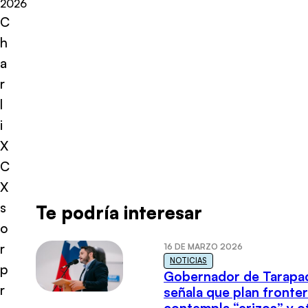
2026
C
h
a
r
l
i
X
C
X
s
Te podría interesar
o
r
16 DE MARZO 2026
NOTICIAS
p
Gobernador de Tarapa
r
señala que plan fronter
contempla “erizos” y o