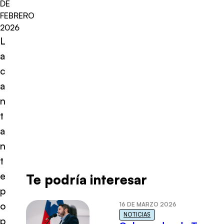
DE
FEBRERO
2026
L
a
c
a
n
t
a
n
t
e
Te podría interesar
p
o
16 DE MARZO 2026
NOTICIAS
p