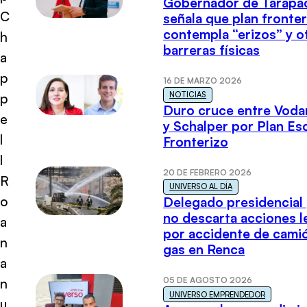
Gobernador de Tarapa
C
señala que plan fronter
contempla “erizos” y o
h
barreras físicas
a
p
16 DE MARZO 2026
NOTICIAS
p
Duro cruce entre Voda
e
y Schalper por Plan E
l
Fronterizo
l
20 DE FEBRERO 2026
R
UNIVERSO AL DÍA
o
Delegado presidencial
no descarta acciones l
a
por accidente de cami
n
gas en Renca
a
05 DE AGOSTO 2026
n
UNIVERSO EMPRENDEDOR
u