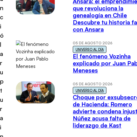
Ansara: el emprendimi
n
que revoluciona la
genealogía en Chile
c
Descubre tu historia fa
i
con Ansara
ó
05 DE AGOSTO 2026
l
UNIVERSO AL DÍA
a
El fenómeno Vozinha
r
explicado por Juan Pa
Meneses
u
p
05 DE AGOSTO 2026
t
UNIVERSO AL DÍA
Choque por exsubsecr
u
de Hacienda: Romero
r
advierte condena injust
a
Núñez acusa falta de
liderazgo de Kast
i
n