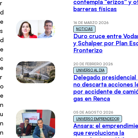
contempla “erizos” y o
r
barreras físicas
d
e
16 DE MARZO 2026
NOTICIAS
s
Duro cruce entre Voda
d
y Schalper por Plan E
e
Fronterizo
c
20 DE FEBRERO 2026
e
UNIVERSO AL DÍA
r
Delegado presidencial
no descarta acciones l
o
por accidente de cami
e
gas en Renca
n
05 DE AGOSTO 2026
u
UNIVERSO EMPRENDEDOR
n
Ansara: el emprendimi
n
que revoluciona la