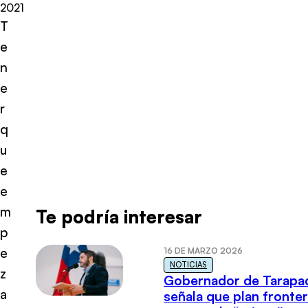
2021
T
e
n
e
r
q
u
e
e
m
Te podría interesar
p
e
16 DE MARZO 2026
NOTICIAS
z
Gobernador de Tarapa
a
señala que plan fronter