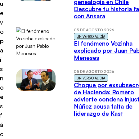
genealogía en Chile
u
Descubre tu historia fa
e
con Ansara
v
05 DE AGOSTO 2026
o
UNIVERSO AL DÍA
p
El fenómeno Vozinha
a
explicado por Juan Pa
Meneses
í
s
05 DE AGOSTO 2026
n
UNIVERSO AL DÍA
Choque por exsubsecr
o
de Hacienda: Romero
e
advierte condena injust
s
Núñez acusa falta de
liderazgo de Kast
f
á
c