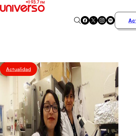
Ac
Actualidad
Música
Programas
Podcasts
Destacados
Actualidad