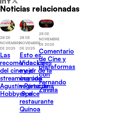
Noticias relacionadas
28 DE
28 DE
28 DE
NOVIEMBRE
NOVIEMBRE
NOVIEMBRE
DE 2025
DE 2025
DE 2025
Comentario
Las
Esto es
de Cine y
recomendaciones
Vida: Lo
plataformas
del cine y el
mejor de la
con
streaming con
comida
Fernando
Agustín Pérez de
vegetariana
Zavala
Hobby Space
en el
restaurante
Quínoa