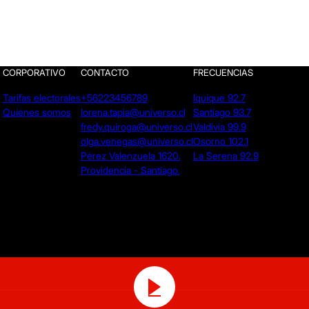
CORPORATIVO
CONTACTO
FRECUENCIAS
Tarifas electorales
+56223456789
Iquique 92.7
Quienes somos
lorena.tapia@universo.cl
Santiago 93.7
fredy.quiroga@universo.cl
Valdivia 99.9
olga.venegas@universo.cl
Osorno 102.1
Pérez Valenzuela 1620.
La Serena 92.9
Providencia - Santiago.