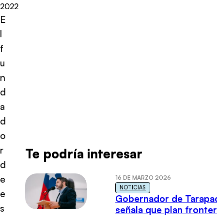
2022
E
l
f
u
n
d
a
d
o
r
Te podría interesar
d
e
16 DE MARZO 2026
NOTICIAS
e
Gobernador de Tarapa
s
señala que plan fronter