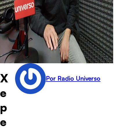
X
Por Radio Universo
e
p
e