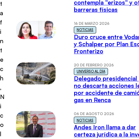
contempla “erizos” y o
t
barreras físicas
a
f
16 DE MARZO 2026
NOTICIAS
i
Duro cruce entre Voda
n
y Schalper por Plan E
t
Fronterizo
e
20 DE FEBRERO 2026
c
UNIVERSO AL DÍA
h
Delegado presidencial
no descarta acciones l
,
por accidente de cami
N
gas en Renca
i
06 DE AGOSTO 2026
c
NOTICIAS
o
Andes Iron llama a dar
l
certeza jurídica a la in