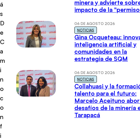
minera y advierte sobre
á
impacto de la "permiso
s
D
06 DE AGOSTO 2026
NOTICIAS
e
Gina Ocqueteau: innov
C
inteligencia artificial y
a
comunidades en la
estrategia de SQM
m
i
06 DE AGOSTO 2026
n
NOTICIAS
Collahuasi y la formaci
o
talento para el futuro:
c
Marcelo Aceituno abor
o
desafíos de la minería 
Tarapacá
n
f
i