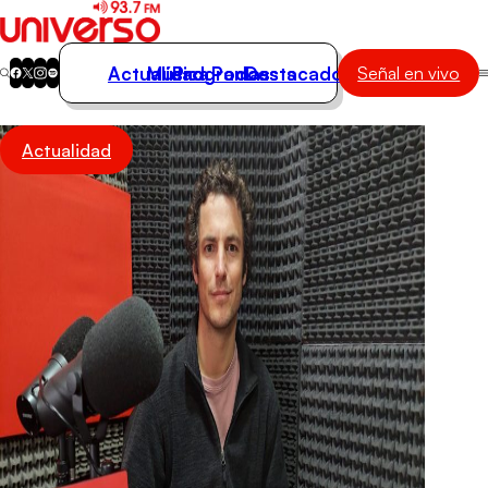
Actualidad
Música
Programas
Podcasts
Destacados
Señal en vivo
Actualidad
Actualidad
Música
Programas
Podcasts
Destacados