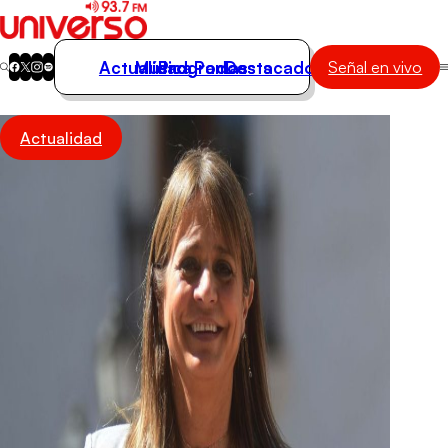
Actualidad
Música
Programas
Podcasts
Destacados
Señal en vivo
Actualidad
Actualidad
Música
Programas
Podcasts
Destacados