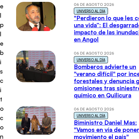
06 DE AGOSTO 2026
e
UNIVERSO AL DÍA
l
"Perdieron lo que les 
p
una vida”: El desgarrad
impacto de las inundac
l
en Angol
e
b
06 DE AGOSTO 2026
UNIVERSO AL DÍA
i
Bomberos advierte un
s
"verano difícil" por in
c
forestales y denuncia 
omisiones tras siniestr
i
químico en Quilicura
t
o
06 DE AGOSTO 2026
UNIVERSO AL DÍA
c
Biministro Daniel Mas:
o
"Vamos en vía de poner
n
movimiento el país"