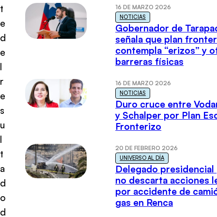
t
16 DE MARZO 2026
NOTICIAS
e
Gobernador de Tarapa
d
señala que plan fronter
contempla “erizos” y o
e
barreras físicas
l
r
16 DE MARZO 2026
NOTICIAS
e
Duro cruce entre Voda
s
y Schalper por Plan E
u
Fronterizo
l
20 DE FEBRERO 2026
t
UNIVERSO AL DÍA
a
Delegado presidencial
no descarta acciones l
d
por accidente de cami
o
gas en Renca
d