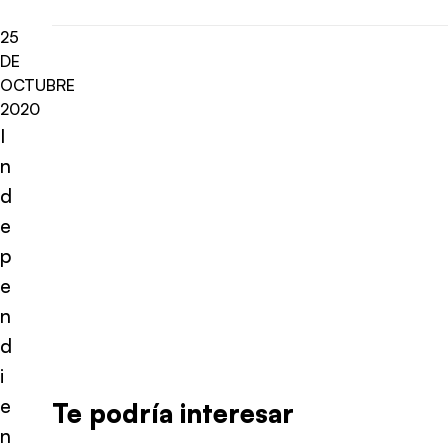
25
DE
OCTUBRE
2020
I
n
d
e
p
e
n
d
i
e
Te podría interesar
n