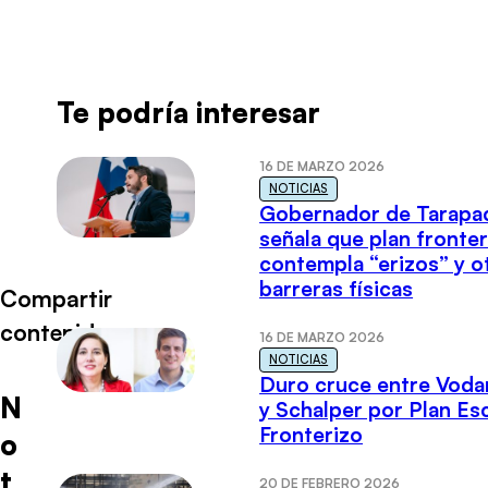
Te podría interesar
16 DE MARZO 2026
NOTICIAS
Gobernador de Tarapa
señala que plan fronter
contempla “erizos” y o
barreras físicas
Compartir
contenido
16 DE MARZO 2026
NOTICIAS
Duro cruce entre Voda
N
y Schalper por Plan E
Fronterizo
o
t
20 DE FEBRERO 2026