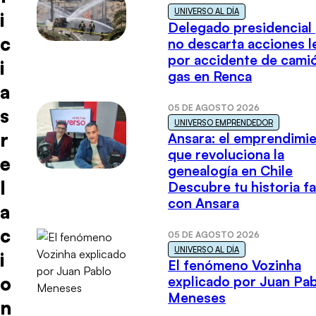
UNIVERSO AL DÍA
i
Delegado presidencial
c
no descarta acciones l
por accidente de cami
i
gas en Renca
a
05 DE AGOSTO 2026
s
UNIVERSO EMPRENDEDOR
r
Ansara: el emprendimi
que revoluciona la
e
genealogía en Chile
l
Descubre tu historia fa
con Ansara
a
c
05 DE AGOSTO 2026
UNIVERSO AL DÍA
i
El fenómeno Vozinha
o
explicado por Juan Pa
Meneses
n