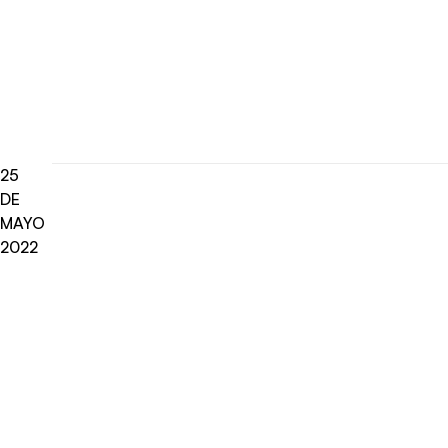
25
DE
MAYO
2022
Radio Universo
·
Urislav Martinich: Fundador De Agencia Roi 2022-05-25