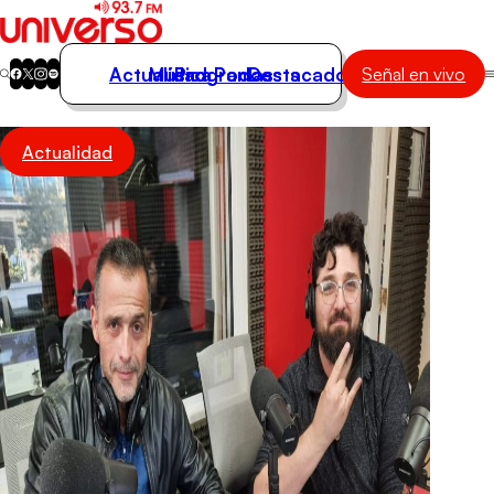
Actualidad
Música
Programas
Podcasts
Destacados
Señal en vivo
Actualidad
Actualidad
Música
Programas
Podcasts
Destacados