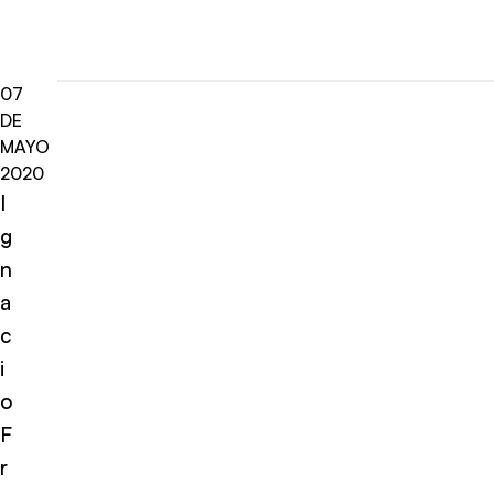
07
DE
MAYO
2020
I
g
n
a
c
i
o
F
r