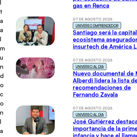
l
gas en Renca
t
07 DE AGOSTO 2026
a
UNIVERSO EMPRENDEDOR
a
Santiago será la capital
l
ecosistema asegurador
insurtech de América L
m
u
07 DE AGOSTO 2026
n
UNIVERSO AL DÍA
Nuevo documental de 
d
Alberdi lidera la lista d
o
recomendaciones de
c
Fernando Zavala
o
07 DE AGOSTO 2026
n
UNIVERSO AL DÍA
José Gutiérrez destaca
l
importancia de la prim
a
infancia y hace el llam