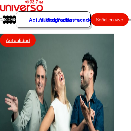
Actualidad
Música
Programas
Podcasts
Destacados
Señal en vivo
Actualidad
Actualidad
Música
Programas
Podcasts
Destacados