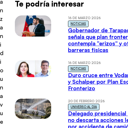
a
Te podría interesar
n
z
16 DE MARZO 2026
NOTICIAS
a
Gobernador de Tarapa
n
señala que plan fronter
contempla “erizos” y o
i
barreras físicas
d
i
16 DE MARZO 2026
NOTICIAS
o
Duro cruce entre Voda
u
y Schalper por Plan E
n
Fronterizo
a
20 DE FEBRERO 2026
v
UNIVERSO AL DÍA
u
Delegado presidencial
no descarta acciones l
e
por accidente de cami