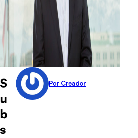
S
Por Creador
u
b
s