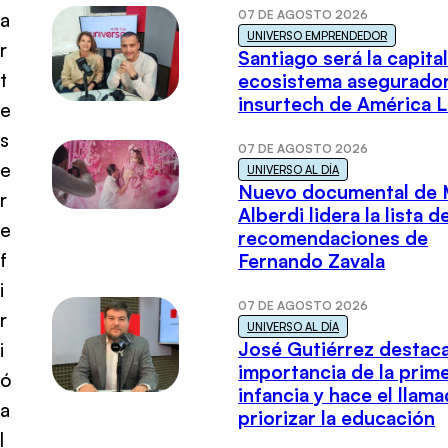
07 DE AGOSTO 2026
a
UNIVERSO EMPRENDEDOR
r
Santiago será la capital
t
ecosistema asegurador
insurtech de América L
e
s
07 DE AGOSTO 2026
e
UNIVERSO AL DÍA
Nuevo documental de 
r
Alberdi lidera la lista d
e
recomendaciones de
f
Fernando Zavala
i
07 DE AGOSTO 2026
r
UNIVERSO AL DÍA
José Gutiérrez destaca
i
importancia de la prim
ó
infancia y hace el llam
a
priorizar la educación
l