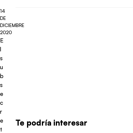
14
DE
DICIEMBRE
2020
E
l
s
u
b
s
e
c
r
e
Te podría interesar
t