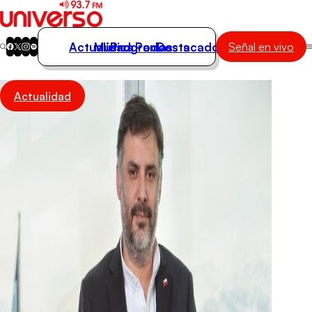
Actualidad
Música
Programas
Podcasts
Destacados
Señal en vivo
Actualidad
Actualidad
Música
Programas
Podcasts
Destacados