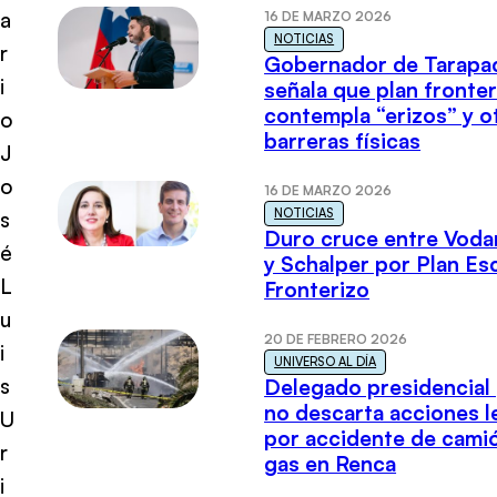
a
16 DE MARZO 2026
NOTICIAS
r
Gobernador de Tarapa
i
señala que plan fronter
contempla “erizos” y o
o
barreras físicas
J
o
16 DE MARZO 2026
NOTICIAS
s
Duro cruce entre Voda
é
y Schalper por Plan E
L
Fronterizo
u
20 DE FEBRERO 2026
i
UNIVERSO AL DÍA
s
Delegado presidencial
no descarta acciones l
U
por accidente de cami
r
gas en Renca
i