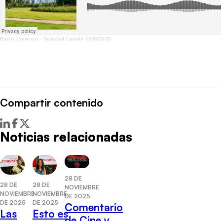
Radio Universo
·
Soledad Larraín 03062020
Compartir contenido
Noticias relacionadas
28 DE
28 DE
28 DE
NOVIEMBRE
NOVIEMBRE
NOVIEMBRE
DE 2025
DE 2025
DE 2025
Comentario
Las
Esto es
de Cine y