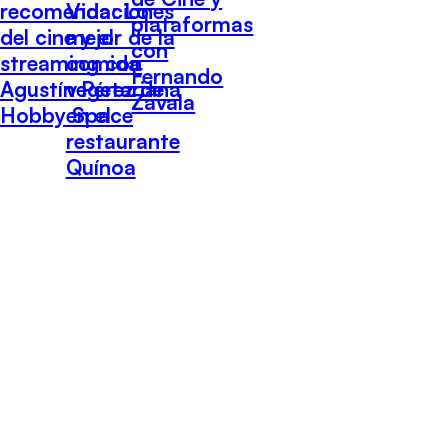
recomendaciones
Vida: Lo
plataformas
del cine y el
mejor de la
con
streaming con
comida
Fernando
Agustín Pérez de
vegetariana
Zavala
Hobby Space
en el
restaurante
Quínoa