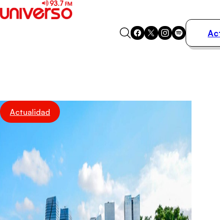
Ac
Actualidad
Música
Programas
Podcasts
Destacados
Actualidad