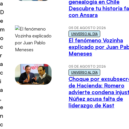
genealogía en Chile
a
Descubre tu historia fa
D
con Ansara
e
05 DE AGOSTO 2026
m
UNIVERSO AL DÍA
o
El fenómeno Vozinha
c
explicado por Juan Pa
Meneses
r
a
05 DE AGOSTO 2026
c
UNIVERSO AL DÍA
Choque por exsubsecr
i
de Hacienda: Romero
a
advierte condena injust
,
Núñez acusa falta de
liderazgo de Kast
e
n
c