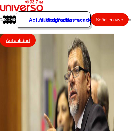
Actualidad
Música
Programas
Podcasts
Destacados
Señal en vivo
Actualidad
Actualidad
Música
Programas
Podcasts
Destacados