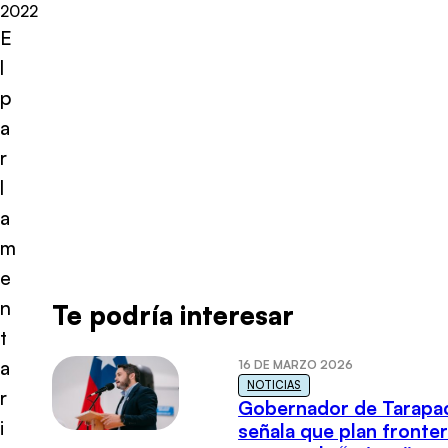
2022
E
l
p
a
r
l
a
m
e
n
Te podría interesar
t
a
16 DE MARZO 2026
NOTICIAS
r
Gobernador de Tarapa
i
señala que plan fronter