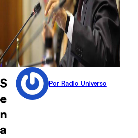
S
Por Radio Universo
e
n
a