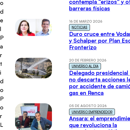
contempla “erizos” y o
o
barreras físicas
d
e
16 DE MARZO 2026
NOTICIAS
l
Duro cruce entre Voda
P
y Schalper por Plan E
a
Fronterizo
r
20 DE FEBRERO 2026
t
UNIVERSO AL DÍA
i
Delegado presidencial
no descarta acciones l
d
por accidente de cami
o
gas en Renca
P
05 DE AGOSTO 2026
o
UNIVERSO EMPRENDEDOR
r
Ansara: el emprendimi
L
que revoluciona la