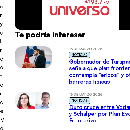
o
r
y
d
Te podría interesar
i
r
16 DE MARZO 2026
NOTICIAS
e
Gobernador de Tarapa
c
señala que plan fronter
contempla “erizos” y o
t
barreras físicas
o
r
16 DE MARZO 2026
NOTICIAS
d
Duro cruce entre Voda
e
y Schalper por Plan E
M
Fronterizo
o