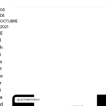
05
DE
OCTUBRE
2021
E
l
h
i
s
t
o
r
i
a
d