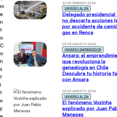
20 DE FEBRERO 2026
m
UNIVERSO AL DÍA
e
Delegado presidencial
no descarta acciones l
n
por accidente de cami
t
gas en Renca
o
05 DE AGOSTO 2026
C
UNIVERSO EMPRENDEDOR
o
Ansara: el emprendimi
n
que revoluciona la
genealogía en Chile
s
Descubre tu historia fa
t
con Ansara
i
05 DE AGOSTO 2026
t
UNIVERSO AL DÍA
u
El fenómeno Vozinha
y
explicado por Juan Pa
Meneses
e