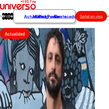
Actualidad
Música
Programas
Podcasts
Destacados
Señal en vivo
Actualidad
Actualidad
Música
Programas
Podcasts
Destacados