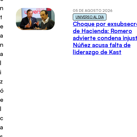
n
05 DE AGOSTO 2026
t
UNIVERSO AL DÍA
Choque por exsubsecr
e
de Hacienda: Romero
a
advierte condena injust
n
Núñez acusa falta de
liderazgo de Kast
a
l
i
z
ó
e
l
c
a
s