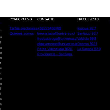
CORPORATIVO
CONTACTO
FRECUENCIAS
Tarifas electorales
+56223456789
Iquique 92.7
T
Quienes somos
lorena.tapia@universo.cl
Santiago 93.7
u
fredy.quiroga@universo.cl
Valdivia 99.9
f
olga.venegas@universo.cl
Osorno 102.1
u
Pérez Valenzuela 1620.
La Serena 92.9
e
Providencia - Santiago.
n
t
e
c
o
n
f
i
a
b
l