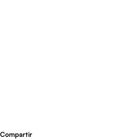
Radio Universo
·
Rodrigo Mayorga 05102021
Compartir