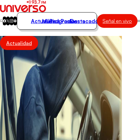
Actualidad
Música
Programas
Podcasts
Destacados
Señal en vivo
Actualidad
Actualidad
Música
Programas
Podcasts
Destacados