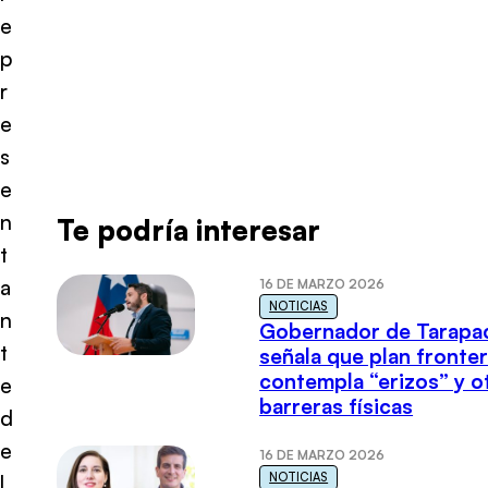
e
p
r
e
s
e
n
Te podría interesar
t
a
16 DE MARZO 2026
NOTICIAS
n
Gobernador de Tarapa
t
señala que plan fronter
contempla “erizos” y o
e
barreras físicas
d
e
16 DE MARZO 2026
NOTICIAS
l