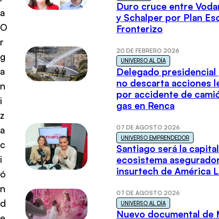
Duro cruce entre Voda
a
y Schalper por Plan E
O
Fronterizo
r
20 DE FEBRERO 2026
g
UNIVERSO AL DÍA
a
Delegado presidencial
no descarta acciones l
n
por accidente de cami
i
gas en Renca
z
07 DE AGOSTO 2026
a
UNIVERSO EMPRENDEDOR
c
Santiago será la capital
i
ecosistema asegurador
insurtech de América L
ó
n
07 DE AGOSTO 2026
d
UNIVERSO AL DÍA
Nuevo documental de 
e