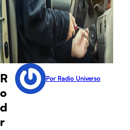
R
Por Radio Universo
o
d
r