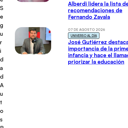
Alberdi lidera la lista d
S
recomendaciones de
e
Fernando Zavala
g
07 DE AGOSTO 2026
u
UNIVERSO AL DÍA
José Gutiérrez destaca
r
importancia de la prim
i
infancia y hace el llam
d
priorizar la educación
a
d
A
u
t
o
s
R