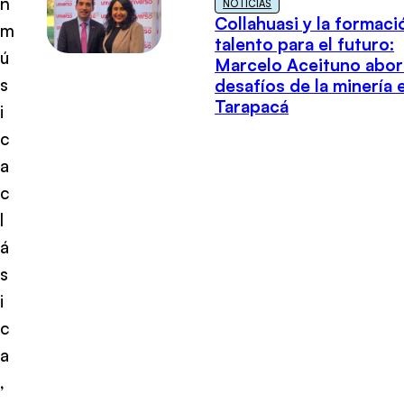
n
NOTICIAS
Collahuasi y la formaci
m
talento para el futuro:
ú
Marcelo Aceituno abor
s
desafíos de la minería 
Tarapacá
i
c
a
c
l
á
s
i
c
a
,