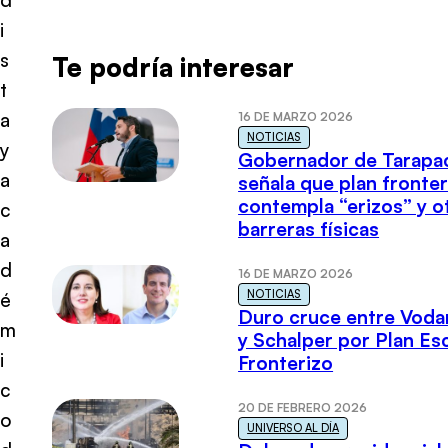
i
s
Te podría interesar
t
a
16 DE MARZO 2026
NOTICIAS
y
Gobernador de Tarapa
a
señala que plan fronter
contempla “erizos” y o
c
barreras físicas
a
d
16 DE MARZO 2026
NOTICIAS
é
Duro cruce entre Voda
m
y Schalper por Plan E
i
Fronterizo
c
20 DE FEBRERO 2026
o
UNIVERSO AL DÍA