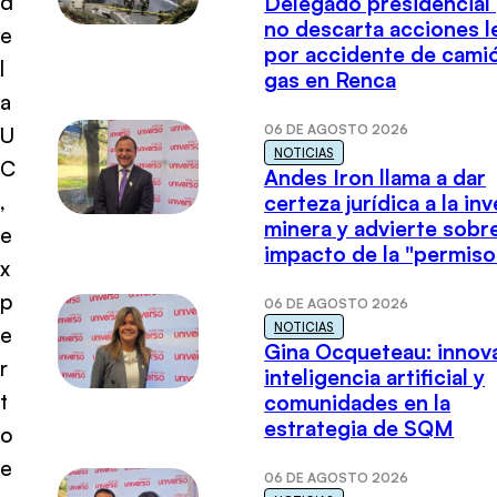
d
Delegado presidencial
no descarta acciones l
e
por accidente de cami
l
gas en Renca
a
06 DE AGOSTO 2026
U
NOTICIAS
C
Andes Iron llama a dar
,
certeza jurídica a la in
minera y advierte sobre
e
impacto de la "permiso
x
p
06 DE AGOSTO 2026
NOTICIAS
e
Gina Ocqueteau: innov
r
inteligencia artificial y
t
comunidades en la
estrategia de SQM
o
e
06 DE AGOSTO 2026