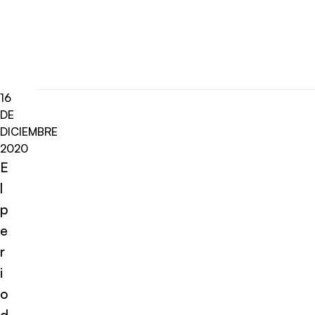
16
DE
DICIEMBRE
2020
E
l
p
e
r
i
o
d