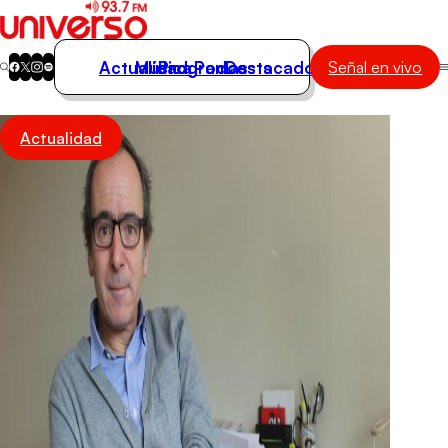
Actualidad
Música
Programas
Podcasts
Destacados
Señal en vivo
Actualidad
Actualidad
Música
Programas
Podcasts
Destacados