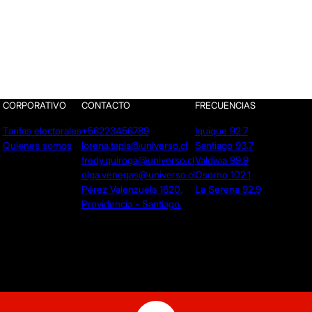
CORPORATIVO
CONTACTO
FRECUENCIAS
Tarifas electorales
+56223456789
Iquique 92.7
Quienes somos
lorena.tapia@universo.cl
Santiago 93.7
fredy.quiroga@universo.cl
Valdivia 99.9
olga.venegas@universo.cl
Osorno 102.1
Pérez Valenzuela 1620.
La Serena 92.9
Providencia - Santiago.