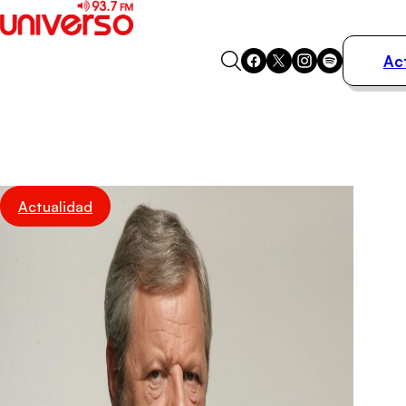
Ac
Actualidad
Música
Programas
Podcasts
Destacados
Actualidad