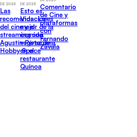
DE 2025
DE 2025
Comentario
Las
Esto es
de Cine y
recomendaciones
Vida: Lo
plataformas
del cine y el
mejor de la
con
streaming con
comida
Fernando
Agustín Pérez de
vegetariana
Zavala
Hobby Space
en el
restaurante
Quínoa