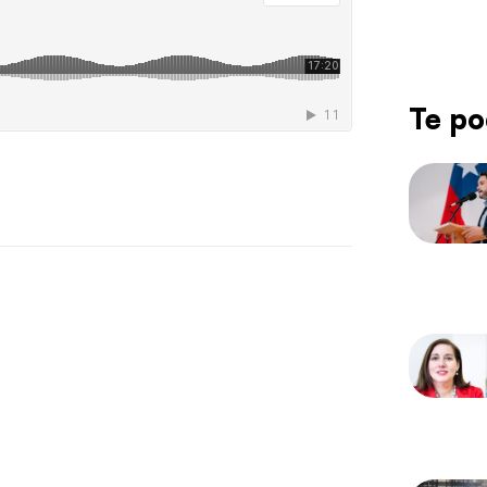
Te po