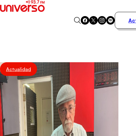
Ac
Actualidad
Música
Programas
Podcasts
Destacados
Actualidad