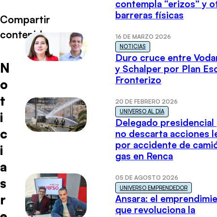
contempla “erizos” y o
barreras físicas
Compartir
contenido
16 DE MARZO 2026
NOTICIAS
Duro cruce entre Voda
N
y Schalper por Plan E
Fronterizo
o
t
20 DE FEBRERO 2026
UNIVERSO AL DÍA
i
Delegado presidencial
c
no descarta acciones l
por accidente de cami
i
gas en Renca
a
05 DE AGOSTO 2026
s
UNIVERSO EMPRENDEDOR
r
Ansara: el emprendimi
que revoluciona la
e