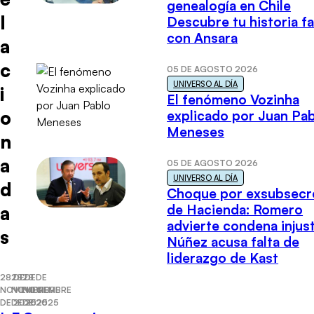
genealogía en Chile
l
Descubre tu historia fa
con Ansara
a
c
05 DE AGOSTO 2026
UNIVERSO AL DÍA
i
El fenómeno Vozinha
o
explicado por Juan Pa
Meneses
n
a
05 DE AGOSTO 2026
UNIVERSO AL DÍA
d
Choque por exsubsecr
de Hacienda: Romero
a
advierte condena injust
s
Núñez acusa falta de
liderazgo de Kast
28 DE
28 DE
28 DE
NOVIEMBRE
NOVIEMBRE
NOVIEMBRE
DE 2025
DE 2025
DE 2025