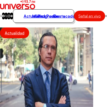
Actualidad
Música
Programas
Podcasts
Destacados
Señal en vivo
Actualidad
Actualidad
Música
Programas
Podcasts
Destacados