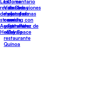
Las
Esto es
Comentario
recomendaciones
Vida: Lo
de Cine y
del cine y el
mejor de la
plataformas
streaming con
comida
con
Agustín Pérez de
vegetariana
Fernando
Hobby Space
en el
Zavala
restaurante
Quínoa