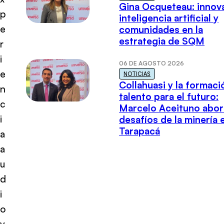
Gina Ocqueteau: innov
p
inteligencia artificial y
e
comunidades en la
estrategia de SQM
r
i
06 DE AGOSTO 2026
e
NOTICIAS
Collahuasi y la formaci
n
talento para el futuro:
c
Marcelo Aceituno abor
i
desafíos de la minería 
Tarapacá
a
a
u
d
i
o
v