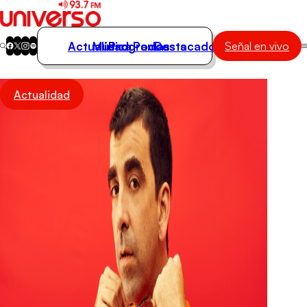
Actualidad
Música
Programas
Podcasts
Destacados
Señal en vivo
Actualidad
Actualidad
Música
Programas
Podcasts
Destacados