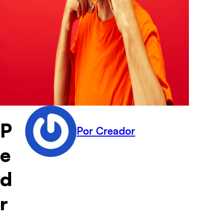
P
Por Creador
e
d
r