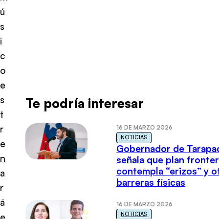
ú
s
i
c
o
e
s
Te podría interesar
t
r
16 DE MARZO 2026
NOTICIAS
e
Gobernador de Tarapa
n
señala que plan fronter
contempla “erizos” y o
a
barreras físicas
r
á
16 DE MARZO 2026
NOTICIAS
e