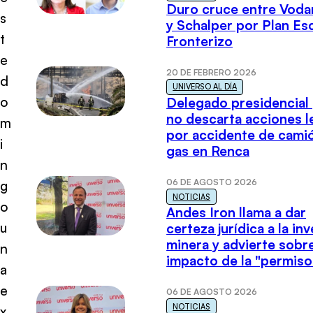
Duro cruce entre Voda
s
y Schalper por Plan E
t
Fronterizo
e
20 DE FEBRERO 2026
d
UNIVERSO AL DÍA
o
Delegado presidencial
no descarta acciones l
m
por accidente de cami
i
gas en Renca
n
06 DE AGOSTO 2026
g
NOTICIAS
o
Andes Iron llama a dar
u
certeza jurídica a la in
minera y advierte sobre
n
impacto de la "permiso
a
e
06 DE AGOSTO 2026
NOTICIAS
x