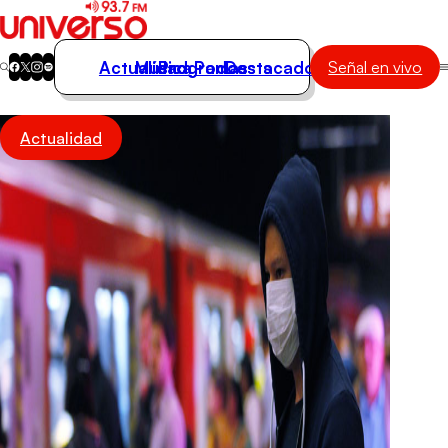
Actualidad
Música
Programas
Podcasts
Destacados
Señal en vivo
Actualidad
Actualidad
Música
Programas
Podcasts
Destacados