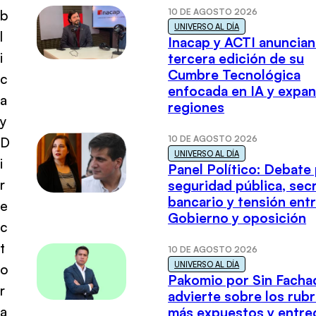
10 DE AGOSTO 2026
b
UNIVERSO AL DÍA
l
Inacap y ACTI anuncian
i
tercera edición de su
Cumbre Tecnológica
c
enfocada en IA y expan
a
regiones
y
10 DE AGOSTO 2026
D
UNIVERSO AL DÍA
i
Panel Político: Debate
r
seguridad pública, sec
bancario y tensión ent
e
Gobierno y oposición
c
t
10 DE AGOSTO 2026
UNIVERSO AL DÍA
o
Pakomio por Sin Facha
r
advierte sobre los rub
a
más expuestos y entre