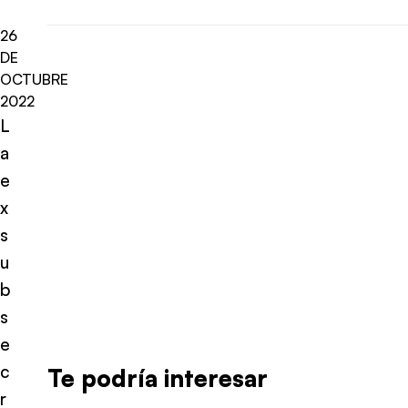
26
DE
OCTUBRE
2022
L
a
e
x
s
u
b
s
e
c
Te podría interesar
r