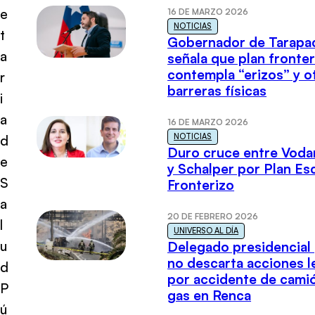
e
16 DE MARZO 2026
NOTICIAS
t
Gobernador de Tarapa
a
señala que plan fronter
contempla “erizos” y o
r
barreras físicas
i
a
16 DE MARZO 2026
NOTICIAS
d
Duro cruce entre Voda
e
y Schalper por Plan E
S
Fronterizo
a
20 DE FEBRERO 2026
l
UNIVERSO AL DÍA
u
Delegado presidencial
no descarta acciones l
d
por accidente de cami
P
gas en Renca
ú