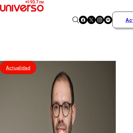
Ac
Actualidad
Música
Programas
Podcasts
Destacados
Actualidad