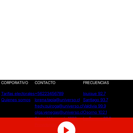
CORPORATIVO
CONTACTO
FRECUENCIAS
Tarifas electorales
+56223456789
Iquique 92.7
Quienes somos
lorena.tapia@universo.cl
Santiago 93.7
fredy.quiroga@universo.cl
Valdivia 99.9
olga.venegas@universo.cl
Osorno 102.1
Pérez Valenzuela 1620.
La Serena 92.9
Providencia - Santiago.