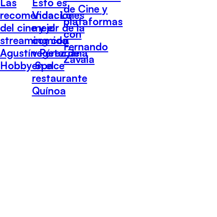
Las
Esto es
de Cine y
recomendaciones
Vida: Lo
plataformas
del cine y el
mejor de la
con
streaming con
comida
Fernando
Agustín Pérez de
vegetariana
Zavala
Hobby Space
en el
restaurante
Quínoa