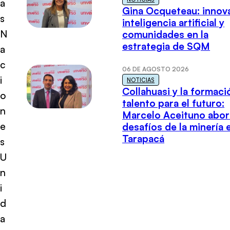
a
Gina Ocqueteau: innov
s
inteligencia artificial y
N
comunidades en la
estrategia de SQM
a
c
06 DE AGOSTO 2026
i
NOTICIAS
Collahuasi y la formaci
o
talento para el futuro:
n
Marcelo Aceituno abor
e
desafíos de la minería 
Tarapacá
s
U
n
i
d
a