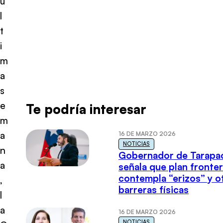
ú
l
t
i
m
a
s
e
Te podría interesar
m
a
16 DE MARZO 2026
NOTICIAS
n
Gobernador de Tarapa
a
señala que plan fronter
contempla “erizos” y o
,
barreras físicas
l
a
16 DE MARZO 2026
NOTICIAS