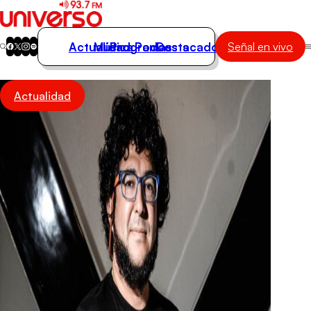
Actualidad
Música
Programas
Podcasts
Destacados
Señal en vivo
Actualidad
Actualidad
Música
Programas
Podcasts
Destacados