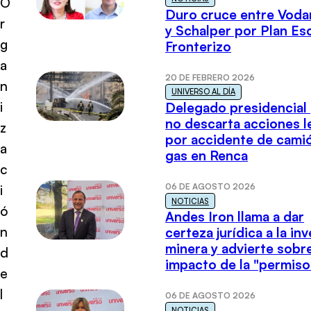
O
Duro cruce entre Voda
r
y Schalper por Plan E
g
Fronterizo
a
20 DE FEBRERO 2026
n
UNIVERSO AL DÍA
i
Delegado presidencial
no descarta acciones l
z
por accidente de cami
a
gas en Renca
c
06 DE AGOSTO 2026
i
NOTICIAS
ó
Andes Iron llama a dar
n
certeza jurídica a la in
minera y advierte sobre
d
impacto de la "permiso
e
l
06 DE AGOSTO 2026
NOTICIAS