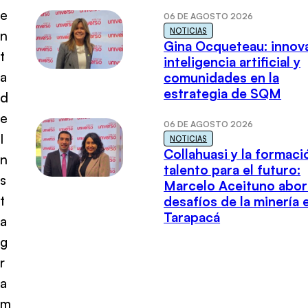
e
06 DE AGOSTO 2026
NOTICIAS
n
Gina Ocqueteau: innov
t
inteligencia artificial y
a
comunidades en la
estrategia de SQM
d
e
06 DE AGOSTO 2026
I
NOTICIAS
Collahuasi y la formaci
n
talento para el futuro:
s
Marcelo Aceituno abor
t
desafíos de la minería 
Tarapacá
a
g
r
a
m