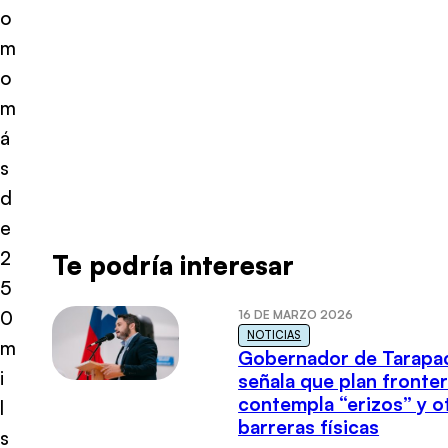
o
m
o
m
á
s
d
e
2
Te podría interesar
5
0
16 DE MARZO 2026
NOTICIAS
m
Gobernador de Tarapa
i
señala que plan fronter
contempla “erizos” y o
l
barreras físicas
s