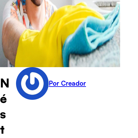
N
Por Creador
é
s
t