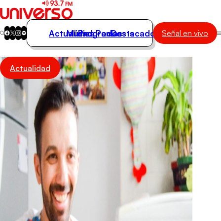
Actualidad
Música
Programas
Podcasts
Destacados
Señal en vivo
Actualidad
Actualidad
Música
Programas
Podcasts
Destacados