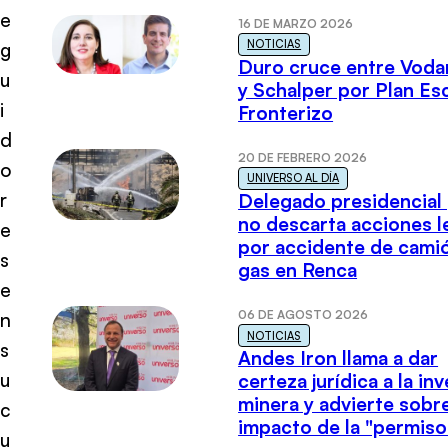
e
16 DE MARZO 2026
NOTICIAS
g
Duro cruce entre Voda
u
y Schalper por Plan E
i
Fronterizo
d
20 DE FEBRERO 2026
o
UNIVERSO AL DÍA
r
Delegado presidencial
no descarta acciones l
e
por accidente de cami
s
gas en Renca
e
06 DE AGOSTO 2026
n
NOTICIAS
s
Andes Iron llama a dar
u
certeza jurídica a la in
minera y advierte sobre
c
impacto de la "permiso
u