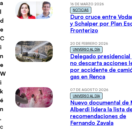
a
16 DE MARZO 2026
NOTICIAS
l
Duro cruce entre Voda
d
y Schalper por Plan E
e
Fronterizo
C
20 DE FEBRERO 2026
i
UNIVERSO AL DÍA
n
Delegado presidencial
no descarta acciones l
e
por accidente de cami
W
gas en Renca
i
07 DE AGOSTO 2026
k
UNIVERSO AL DÍA
é
Nuevo documental de 
n
Alberdi lidera la lista d
recomendaciones de
,
Fernando Zavala
c