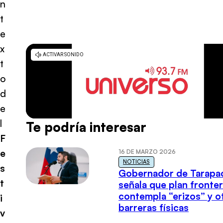
n
t
e
x
t
o
d
e
l
Te podría interesar
F
e
16 DE MARZO 2026
NOTICIAS
s
Gobernador de Tarapa
t
señala que plan fronter
contempla “erizos” y o
i
barreras físicas
v