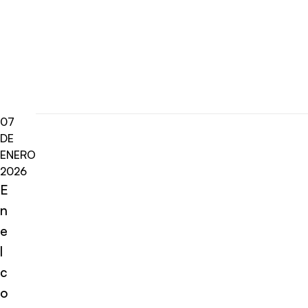
07
DE
ENERO
2026
E
n
e
l
c
o