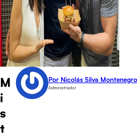
M
Por Nicolás Silva Montenegr
Administrador
i
s
t