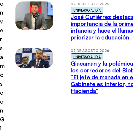
o
07 DE AGOSTO 2026
UNIVERSO AL DÍA
n
José Gutiérrez destaca
v
importancia de la prim
e
infancia y hace el llam
priorizar la educación
r
s
07 DE AGOSTO 2026
a
UNIVERSO AL DÍA
Giacaman y la polémica
m
los corredores del Biob
o
“El jefe de manada en e
s
Gabinete es Interior, n
Hacienda”
c
o
n
G
i