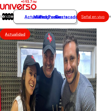
Actualidad
Música
Programas
Podcasts
Destacados
Señal en vivo
Actualidad
Actualidad
Música
Programas
Podcasts
Destacados