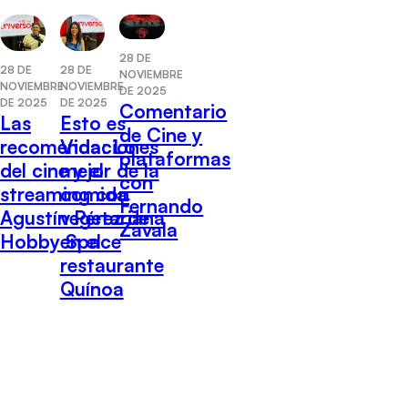
28 DE
28 DE
28 DE
NOVIEMBRE
NOVIEMBRE
NOVIEMBRE
DE 2025
DE 2025
DE 2025
Comentario
Las
Esto es
de Cine y
recomendaciones
Vida: Lo
plataformas
del cine y el
mejor de la
con
streaming con
comida
Fernando
Agustín Pérez de
vegetariana
Zavala
Hobby Space
en el
restaurante
Quínoa