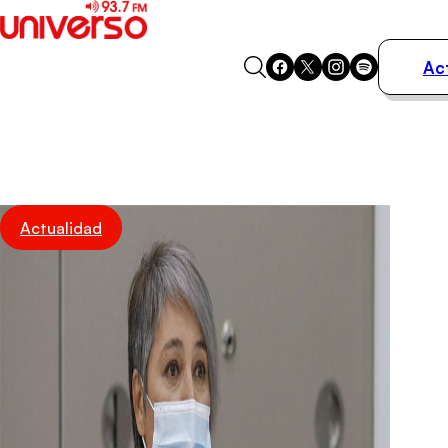
Ac
Actualidad
Música
Programas
Podcasts
Destacados
Actualidad