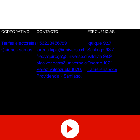
CORPORATIVO
CONTACTO
FRECUENCIAS
Tarifas electorales
+56223456789
Iquique 92.7
Quienes somos
lorena.tapia@universo.cl
Santiago 93.7
fredy.quiroga@universo.cl
Valdivia 99.9
olga.venegas@universo.cl
Osorno 102.1
Pérez Valenzuela 1620.
La Serena 92.9
Providencia - Santiago.