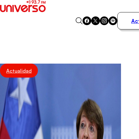
Ac
Actualidad
Música
Programas
Podcasts
Destacados
Actualidad