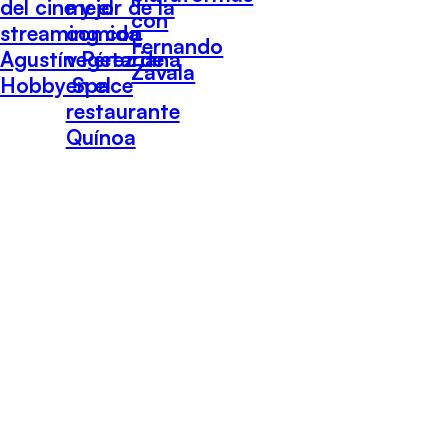
del cine y el
mejor de la
con
streaming con
comida
Fernando
Agustín Pérez de
vegetariana
Zavala
Hobby Space
en el
restaurante
Quínoa