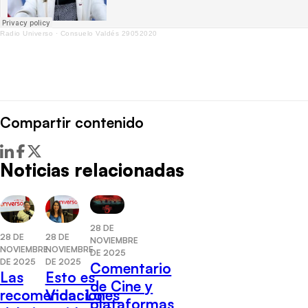
Radio Universo
·
Consuelo Valdés 29052020
Compartir contenido
Noticias relacionadas
28 DE
28 DE
28 DE
NOVIEMBRE
NOVIEMBRE
NOVIEMBRE
DE 2025
DE 2025
DE 2025
Comentario
Las
Esto es
de Cine y
recomendaciones
Vida: Lo
plataformas