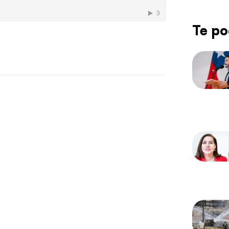
Te po