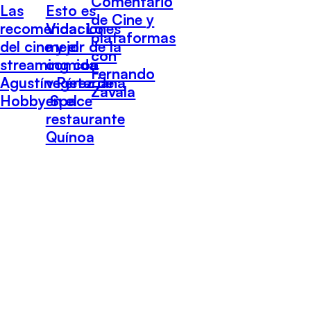
Comentario
Las
Esto es
de Cine y
recomendaciones
Vida: Lo
plataformas
del cine y el
mejor de la
con
streaming con
comida
Fernando
Agustín Pérez de
vegetariana
Zavala
Hobby Space
en el
restaurante
Quínoa