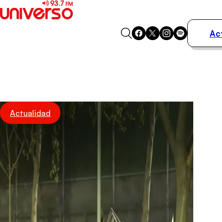
Ac
Actualidad
Música
Programas
Podcasts
Destacados
Actualidad