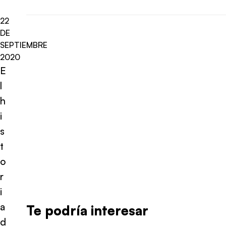
22
DE
SEPTIEMBRE
2020
E
l
h
i
s
t
o
r
i
a
Te podría interesar
d