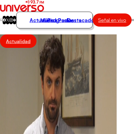
Actualidad
Música
Programas
Podcasts
Destacados
Señal en vivo
Actualidad
Actualidad
Música
Programas
Podcasts
Destacados