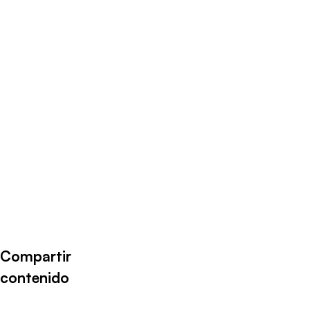
Radio Universo
·
Rodrigo Mayorga 22092020
Compartir
contenido