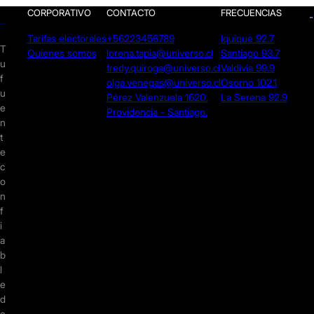
CORPORATIVO
CONTACTO
FRECUENCIAS
Tarifas electorales
+56223456789
Iquique 92.7
T
Quienes somos
lorena.tapia@universo.cl
Santiago 93.7
u
fredy.quiroga@universo.cl
Valdivia 99.9
f
olga.venegas@universo.cl
Osorno 102.1
u
Pérez Valenzuela 1620.
La Serena 92.9
e
Providencia - Santiago.
n
t
e
c
o
n
f
i
a
b
l
e
d
e