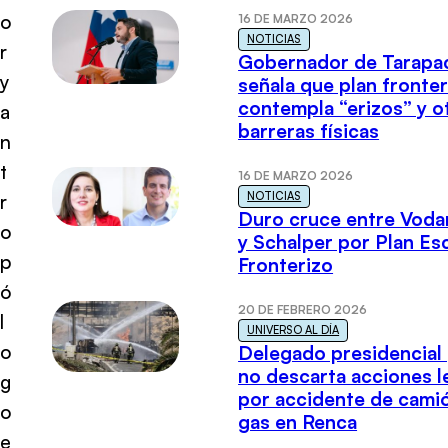
o
16 DE MARZO 2026
NOTICIAS
r
Gobernador de Tarapa
y
señala que plan fronter
contempla “erizos” y o
a
barreras físicas
n
t
16 DE MARZO 2026
NOTICIAS
r
Duro cruce entre Voda
o
y Schalper por Plan E
p
Fronterizo
ó
20 DE FEBRERO 2026
l
UNIVERSO AL DÍA
o
Delegado presidencial
no descarta acciones l
g
por accidente de cami
o
gas en Renca
e