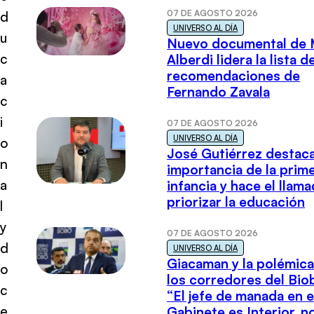
07 DE AGOSTO 2026
d
UNIVERSO AL DÍA
u
Nuevo documental de 
c
Alberdi lidera la lista d
recomendaciones de
a
Fernando Zavala
c
i
07 DE AGOSTO 2026
UNIVERSO AL DÍA
o
José Gutiérrez destaca
n
importancia de la prim
a
infancia y hace el llam
priorizar la educación
l
y
07 DE AGOSTO 2026
d
UNIVERSO AL DÍA
Giacaman y la polémica
o
los corredores del Biob
c
“El jefe de manada en e
e
Gabinete es Interior, n