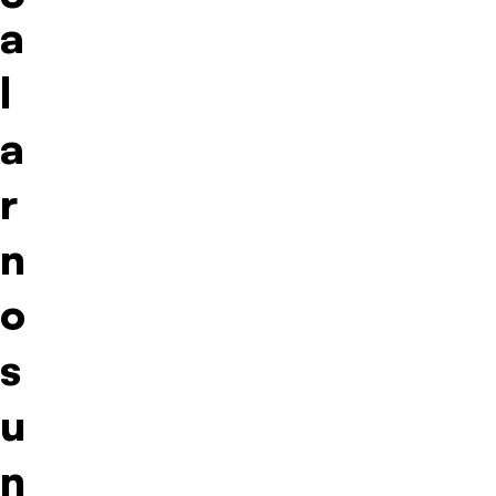
a
l
a
r
n
o
s
u
n