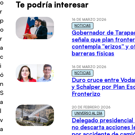
o
Te podría interesar
r
p
16 DE MARZO 2026
NOTICIAS
o
Gobernador de Tarapa
r
señala que plan fronter
contempla “erizos” y o
a
barreras físicas
c
i
16 DE MARZO 2026
NOTICIAS
ó
Duro cruce entre Voda
n
y Schalper por Plan E
S
Fronterizo
a
20 DE FEBRERO 2026
l
UNIVERSO AL DÍA
v
Delegado presidencial
no descarta acciones l
a
por accidente de cami