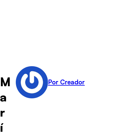
M
Por Creador
a
r
í