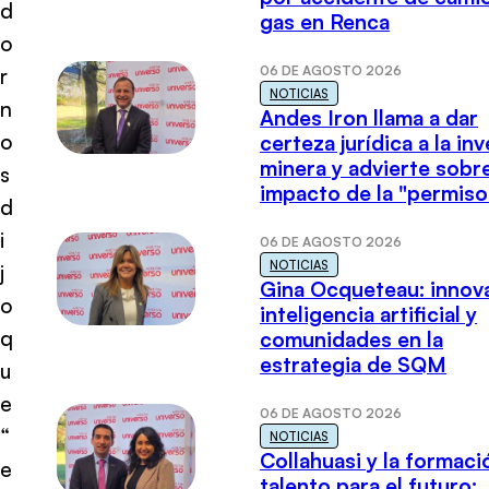
d
gas en Renca
o
06 DE AGOSTO 2026
r
NOTICIAS
n
Andes Iron llama a dar
o
certeza jurídica a la in
minera y advierte sobre
s
impacto de la "permiso
d
i
06 DE AGOSTO 2026
NOTICIAS
j
Gina Ocqueteau: innov
o
inteligencia artificial y
q
comunidades en la
estrategia de SQM
u
e
06 DE AGOSTO 2026
“
NOTICIAS
Collahuasi y la formaci
e
talento para el futuro: