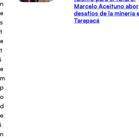
n
Marcelo Aceituno abor
e
desafíos de la minería 
Tarapacá
s
t
e
t
i
e
m
p
o
d
e
i
n