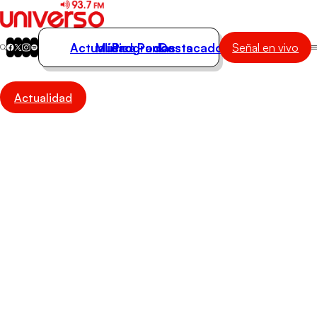
Actualidad
Música
Programas
Podcasts
Destacados
Señal en vivo
Actualidad
Actualidad
Música
Programas
Podcasts
Destacados