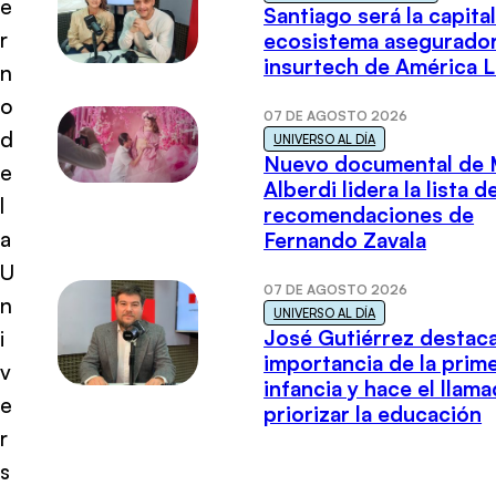
e
Santiago será la capital
r
ecosistema asegurador
insurtech de América L
n
o
07 DE AGOSTO 2026
d
UNIVERSO AL DÍA
Nuevo documental de 
e
Alberdi lidera la lista d
l
recomendaciones de
a
Fernando Zavala
U
07 DE AGOSTO 2026
n
UNIVERSO AL DÍA
José Gutiérrez destaca
i
importancia de la prim
v
infancia y hace el llam
e
priorizar la educación
r
s