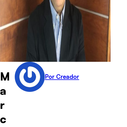
M
Por Creador
a
r
c