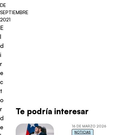
DE
SEPTIEMBRE
2021
E
l
d
i
r
e
c
t
o
r
Te podría interesar
d
e
16 DE MARZO 2026
NOTICIAS