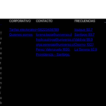
CORPORATIVO
CONTACTO
FRECUENCIAS
Tarifas electorales
+56223456789
Iquique 92.7
T
Quienes somos
lorena.tapia@universo.cl
Santiago 93.7
u
fredy.quiroga@universo.cl
Valdivia 99.9
f
olga.venegas@universo.cl
Osorno 102.1
u
Pérez Valenzuela 1620.
La Serena 92.9
e
Providencia - Santiago.
n
t
e
c
o
n
f
i
a
b