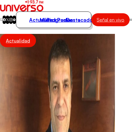
Actualidad
Música
Programas
Podcasts
Destacados
Señal en vivo
Actualidad
Actualidad
Música
Programas
Podcasts
Destacados