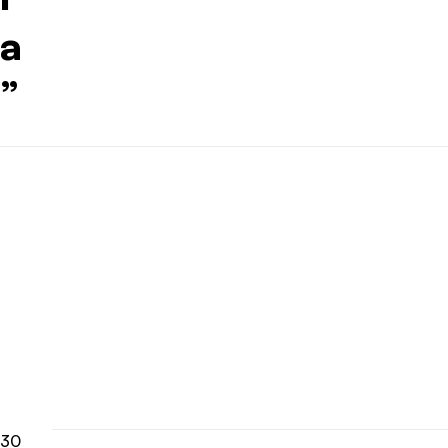
a
”
30