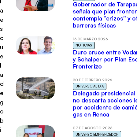
l
Gobernador de Tarapa
a
señala que plan fronter
contempla “erizos” y o
e
barreras físicas
s
c
16 DE MARZO 2026
NOTICIAS
u
Duro cruce entre Voda
e
y Schalper por Plan E
l
Fronterizo
a
20 DE FEBRERO 2026
d
UNIVERSO AL DÍA
e
Delegado presidencial
no descarta acciones l
g
por accidente de cami
o
gas en Renca
b
07 DE AGOSTO 2026
i
UNIVERSO EMPRENDEDOR