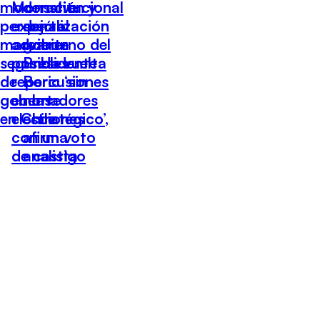
moderación y
Monsalve
constitucional
personalización
experto
dejó al
marcaron
advierte
gobierno del
segunda vuelta
posibles
Presidente
de
repercusiones
Boric ‘sin
gobernadores
en las
norte
en Chile
elecciones
estratégico’,
con un voto
afirma
de castigo
analista