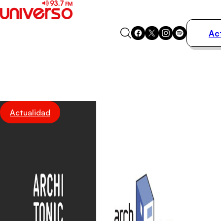
Ac
Actualidad
Música
Programas
Podcasts
Destacados
Actualidad