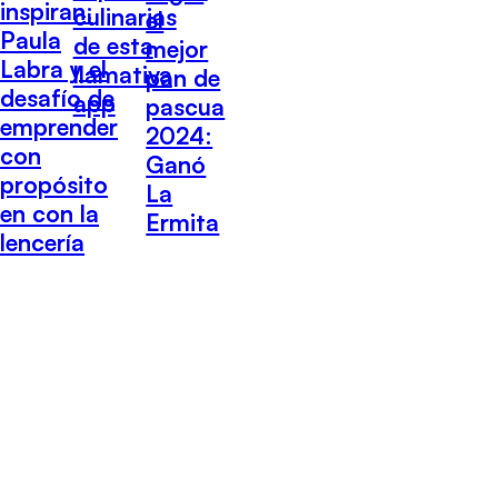
inspiran:
culinarias
el
Paula
de esta
mejor
Labra y el
llamativa
pan de
desafío de
app
pascua
emprender
2024:
con
Ganó
propósito
La
en con la
Ermita
lencería