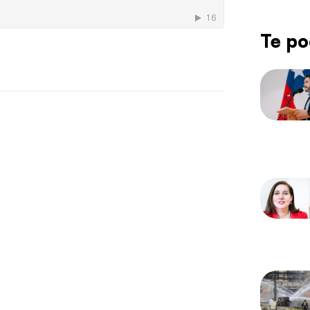
Te po