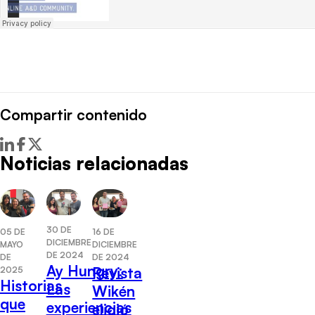
Compartir contenido
Noticias relacionadas
30 DE
05 DE
16 DE
DICIEMBRE
MAYO
DICIEMBRE
DE 2024
DE
DE 2024
Ay Hungry:
Revista
2025
Historias
Las
Wikén
que
experiencias
eligió