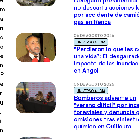
Delegado presidencial
no descarta acciones l
m
por accidente de cami
a
gas en Renca
n
06 DE AGOSTO 2026
d
UNIVERSO AL DÍA
o
"Perdieron lo que les 
e
una vida”: El desgarrad
impacto de las inundac
n
en Angol
P
e
06 DE AGOSTO 2026
UNIVERSO AL DÍA
r
Bomberos advierte un
ú
"verano difícil" por in
,
forestales y denuncia 
omisiones tras siniestr
i
químico en Quilicura
n