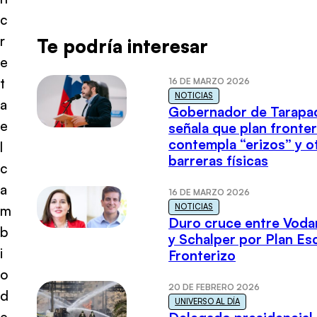
c
r
Te podría interesar
e
t
16 DE MARZO 2026
NOTICIAS
a
Gobernador de Tarapa
e
señala que plan fronter
contempla “erizos” y o
l
barreras físicas
c
a
16 DE MARZO 2026
NOTICIAS
m
Duro cruce entre Voda
b
y Schalper por Plan E
i
Fronterizo
o
20 DE FEBRERO 2026
d
UNIVERSO AL DÍA
e