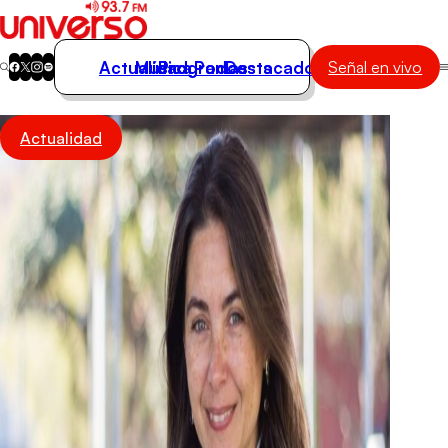
Actualidad
Música
Programas
Podcasts
Destacados
Señal en vivo
Actualidad
Actualidad
Música
Programas
Podcasts
Destacados