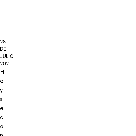
28
DE
JULIO
2021
H
o
y
s
e
c
o
n