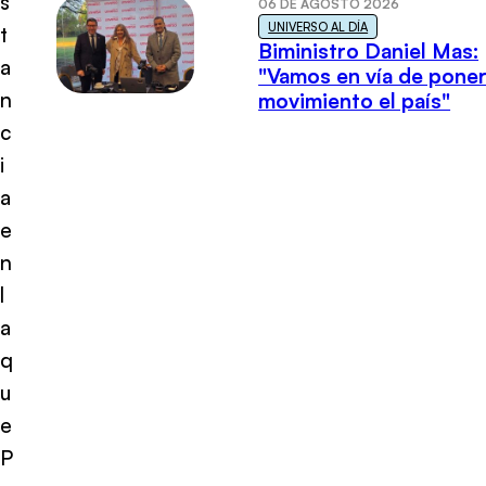
s
06 DE AGOSTO 2026
UNIVERSO AL DÍA
t
Biministro Daniel Mas:
a
"Vamos en vía de poner
n
movimiento el país"
c
i
a
e
n
l
a
q
u
e
P