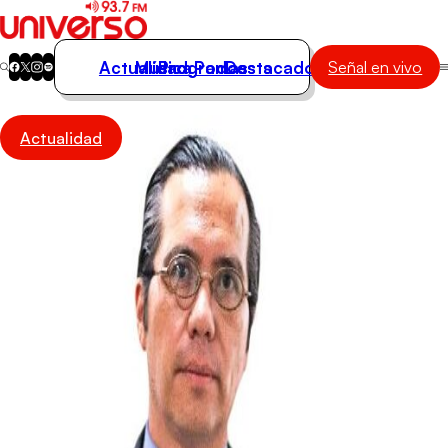
Actualidad
Música
Programas
Podcasts
Destacados
Señal en vivo
Actualidad
Actualidad
Música
Programas
Podcasts
Destacados