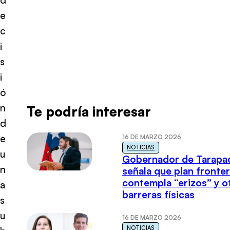
e
c
i
s
i
ó
n
Te podría interesar
d
e
16 DE MARZO 2026
NOTICIAS
u
Gobernador de Tarapa
n
señala que plan fronter
contempla “erizos” y o
a
barreras físicas
s
u
16 DE MARZO 2026
NOTICIAS