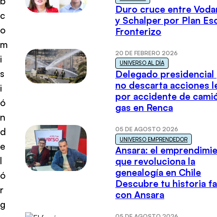
b
Duro cruce entre Voda
c
y Schalper por Plan E
o
Fronterizo
m
20 DE FEBRERO 2026
i
UNIVERSO AL DÍA
s
Delegado presidencial
no descarta acciones l
i
por accidente de cami
ó
gas en Renca
n
05 DE AGOSTO 2026
d
UNIVERSO EMPRENDEDOR
e
Ansara: el emprendimi
l
que revoluciona la
genealogía en Chile
ó
Descubre tu historia fa
r
con Ansara
g
05 DE AGOSTO 2026