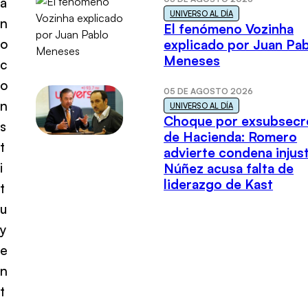
a
UNIVERSO AL DÍA
n
El fenómeno Vozinha
o
explicado por Juan Pa
Meneses
c
o
05 DE AGOSTO 2026
n
UNIVERSO AL DÍA
Choque por exsubsecr
s
de Hacienda: Romero
t
advierte condena injust
i
Núñez acusa falta de
liderazgo de Kast
t
u
y
e
n
t