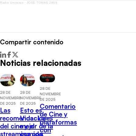
Radio Universo
·
JOSE TOMAS 2809
Compartir contenido
Noticias relacionadas
28 DE
28 DE
28 DE
NOVIEMBRE
NOVIEMBRE
NOVIEMBRE
DE 2025
DE 2025
DE 2025
Comentario
Las
Esto es
de Cine y
recomendaciones
Vida: Lo
plataformas
del cine y el
mejor de la
con
streaming con
comida