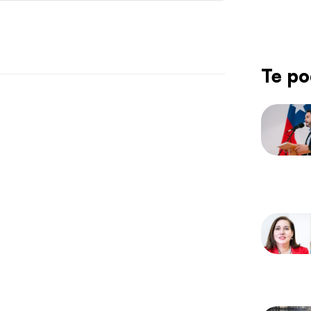
Te po