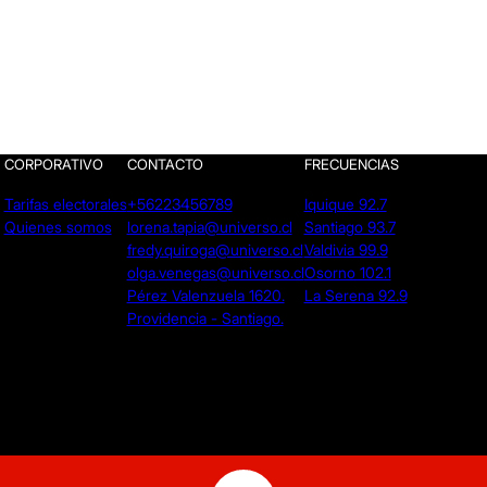
CORPORATIVO
CONTACTO
FRECUENCIAS
Tarifas electorales
+56223456789
Iquique 92.7
Quienes somos
lorena.tapia@universo.cl
Santiago 93.7
fredy.quiroga@universo.cl
Valdivia 99.9
olga.venegas@universo.cl
Osorno 102.1
Pérez Valenzuela 1620.
La Serena 92.9
Providencia - Santiago.