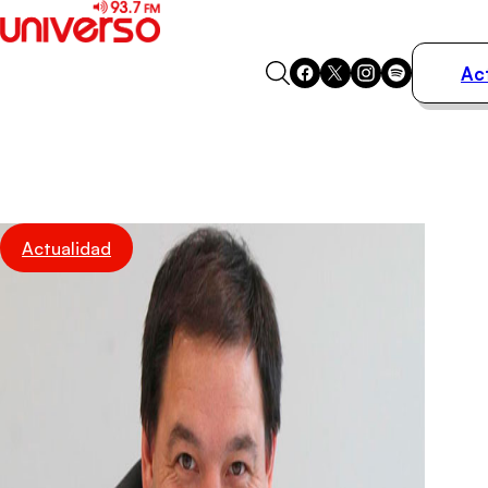
Ac
Actualidad
Música
Programas
Podcasts
Destacados
Actualidad