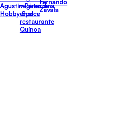
Fernando
Agustín Pérez de
vegetariana
Zavala
Hobby Space
en el
restaurante
Quínoa