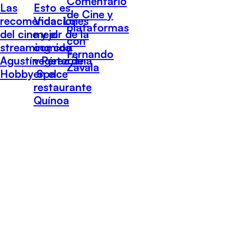
Comentario
Las
Esto es
de Cine y
recomendaciones
Vida: Lo
plataformas
del cine y el
mejor de la
con
streaming con
comida
Fernando
Agustín Pérez de
vegetariana
Zavala
Hobby Space
en el
restaurante
Quínoa