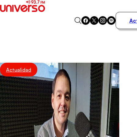
Ac
Actualidad
Música
Programas
Podcasts
Destacados
Actualidad