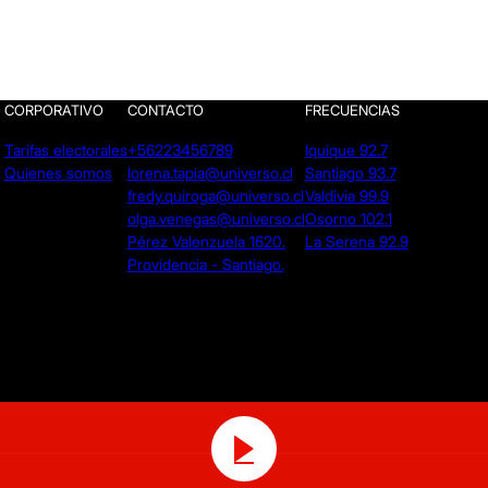
CORPORATIVO
CONTACTO
FRECUENCIAS
Tarifas electorales
+56223456789
Iquique 92.7
Quienes somos
lorena.tapia@universo.cl
Santiago 93.7
fredy.quiroga@universo.cl
Valdivia 99.9
olga.venegas@universo.cl
Osorno 102.1
Pérez Valenzuela 1620.
La Serena 92.9
Providencia - Santiago.